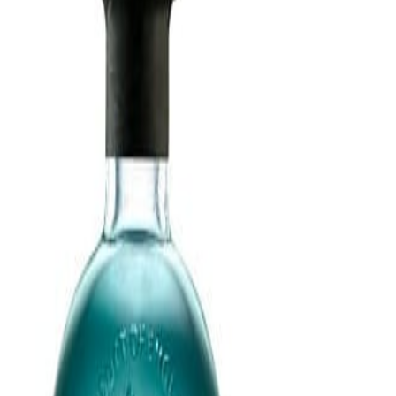
nguardista y cosmopolita, presenta su nueva botella, m
uevos tiempos, aunque mantiene su esencia y la inconfu
o y en su cuello la imagen del London Bridge, el incon
.
en Londres, teniendo entre sus componentes al mejor a
nstituyen su esencia, como
especias
, bayas y frutas tra
s montes de Dalmacia, las naranjas y la raíz de lirios d
rgamo, el cilantro de Marruecos y la raíz de angélica y