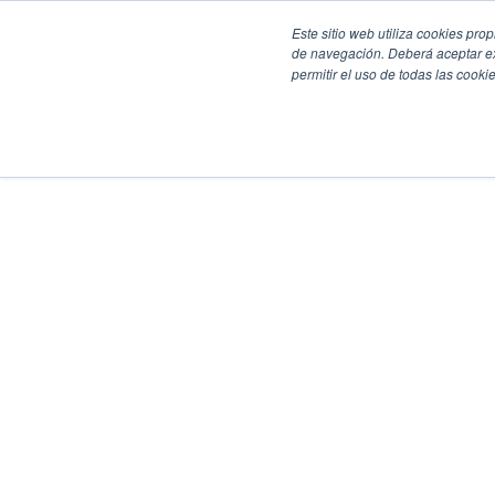
Este sitio web utiliza cookies pro
de navegación. Deberá aceptar ex
permitir el uso de todas las coo
SECCIONES
EBOOKS
MULTIMEDIA
NEWSLETTERS
EVENTO
BOLSA DE TRABAJO
Soluciones y tecnología alimentaria
Bebidas
Lácteos y derivados
Panificación y snacks
Cárnicos y alternativas plant-based
Confitería