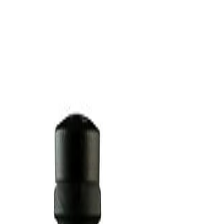
smopolita, presenta su nueva botella, más elegante y sofisticada.Lond