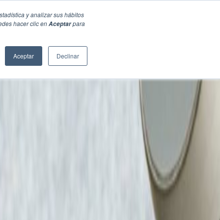
stadística y analizar sus hábitos
edes hacer clic en
para
Aceptar
Aceptar
Declinar