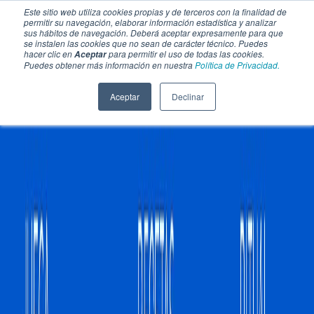
Este sitio web utiliza cookies propias y de terceros con la finalidad de
permitir su navegación, elaborar información estadística y analizar
sus hábitos de navegación. Deberá aceptar expresamente para que
se instalen las cookies que no sean de carácter técnico. Puedes
hacer clic en
para permitir el uso de todas las cookies.
Aceptar
Puedes obtener más información en nuestra
Política de Privacidad.
Aceptar
Declinar
SECCIONES
EBOOKS
MULTIMEDIA
NEWSLETTERS
EVENTO
BOLSA DE TRABAJO
Soluciones y tecnología alimentaria
Bebidas
Lácteos y derivados
Panificación y snacks
Cárnicos y alternativas plant-based
Confitería