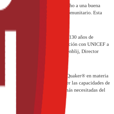
y lenguas indígenas sobre el derecho a una buena
 en salud por parte de personal comunitario. Esta
ntegral. La experiencia de más de 130 años de
te y generar un esquema de colaboración con UNICEF a
as regiones, declaró Johannes Evenblij, Director
09, y reúne el conocimiento de Quaker® en materia
 que cuenta UNICEF, para fortalecer las capacidades de
n saludable en las comunidades más necesitadas del