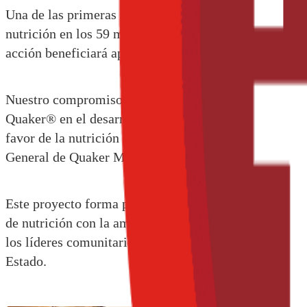
Una de las primeras acciones a realizar en el marco d
nutrición en los 59 municipios con menor IDH de Oaxac
acción beneficiará aproximadamente a 150,000 niños,
Nuestro compromiso ha sido siempre contribuir a la 
Quaker® en el desarrollo de productos de alto valor 
favor de la nutrición de niños, niñas y adolescentes d
General de Quaker México.
Este proyecto forma parte de los esfuerzos que Fun
de nutrición con la amplia experiencia en la protecció
los líderes comunitarios y familias para que los niño
Estado.