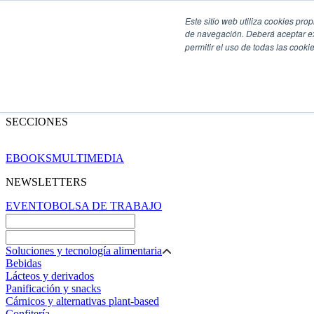
Este sitio web utiliza cookies pro
de navegación. Deberá aceptar ex
permitir el uso de todas las coo
SECCIONES
EBOOKS
MULTIMEDIA
NEWSLETTERS
EVENTO
BOLSA DE TRABAJO
Soluciones y tecnología alimentaria
Bebidas
Lácteos y derivados
Panificación y snacks
Cárnicos y alternativas plant-based
Confitería