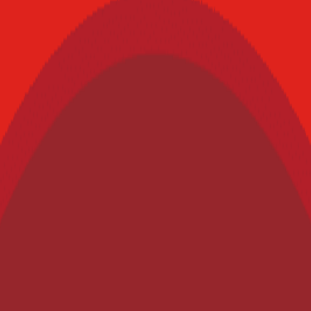
do que permitan abatir problemáticas relacionadas con la nutrición.Peps