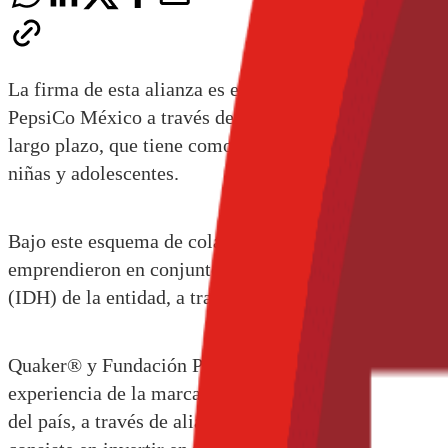
La firma de esta alianza es el punto de partida hacia 
PepsiCo México a través de Quaker®, y de la Fundaci
largo plazo, que tiene como objetivo unir esfuerzos pa
niñas y adolescentes.
Bajo este esquema de colaboración, Quaker® apoyará l
emprendieron en conjunto desde 2011 para proteger lo
(IDH) de la entidad, a través de acciones que fomente
Quaker® y Fundación PepsiCo México participarán en 
experiencia de la marca en temas de nutrición y el c
del país, a través de alianzas intersectoriales. Esta 