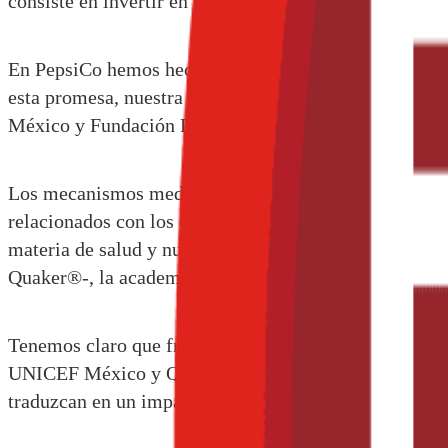
consiste en invertir en un futuro más saludable para la
En PepsiCo hemos hecho el compromiso de trabajar ac
esta promesa, nuestra alianza con UNICEF busca contr
México y Fundación PepsiCo México.
Los mecanismos mediante los cuales se busca lograr el
relacionados con los desafíos de salud y nutrición que 
materia de salud y nutrición en localidades en situación
Quaker®-, la academia y las organizaciones de la soci
Tenemos claro que frente a problemáticas como las que
UNICEF México y Quaker®, a través de Fundación Peps
traduzcan en un impacto positivo en la infancia y ad