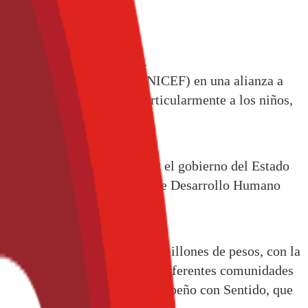
acionadas con la nutrición.
Unidas para la Infancia (UNICEF) en una alianza a
 en el país y que afectan particularmente a los niños,
a, un programa que UNICEF y el gobierno del Estado
 municipios con menor Índice de Desarrollo Humano
xaca con un donativo de $5 millones de pesos, con la
llo de programas sociales en diferentes comunidades
ustentabilidad de PepsiCo, Desempeño con Sentido, que