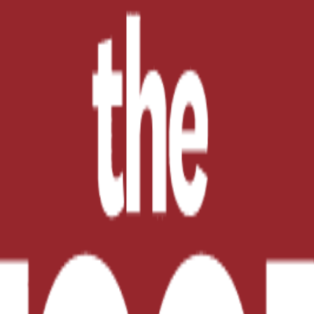
acciones de fondo que permitan abatir problemáticas rel
ón PepsiCo México, se suma al Fondo de las Naciones 
ra encarar los retos en materia de nutrición prevalentes
a iniciativa Todos por las niñas y los niños de Oaxac
s derechos de la infancia y la adolescencia en los 59
n la educación, la identidad y una nutrición adecuada.
esta iniciativa de UNICEF México y el gobierno de Oa
onocimiento de Fundación PepsiCo México en el desarro
alianza se desarrolla en consistencia con la misión de s