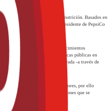
 encarar los retos mundiales de nutrición. Basados en
les, destacó Pedro Padierna, Presidente de PepsiCo
de información actualizada y conocimientos
s; el fortalecimiento de las políticas públicas en
 sector público, la iniciativa privada -a través de
ateria de nutrición.
de la contribución de diversos actores, por ello
ibuir en la generación de soluciones que se
UNICEF en México.