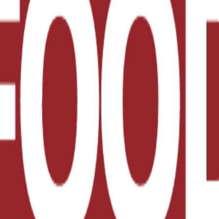
 gente y el planeta.
tivamente con aliados globales y locales para ayudar a
ibuir a iniciativas que promuevan comunidades saludab
 objetivo de la alianza son: la generación y difusión 
enfrentan los niños, las niñas y los adolescentes del paí
 de rezago social; y la articulación de acciones entre el
edad civil para mejorar el impacto de las acciones en m
 el país aún tiene en materia de nutrición, se requiere 
iCo México, hemos decidido unir esfuerzos para contr
olescencia, destacó Susana Sottoli, Representante de 