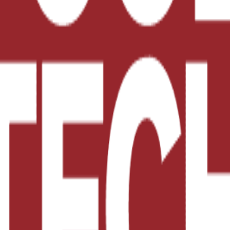
e esta alianza será una campaña de difusión en español 
a, que será también utilizada en talleres de educación
 niñas y adolescentes menores de 18 años.
salud y bienestar de nuestros consumidores de manera i
nutrimental, nos permite hoy, dar un paso hacia delan
e nuestro país que pueda ser adaptado y replicado en otr
dación PepsiCo México y UNICEF emprendieron desde 20
n de los derechos de la infancia y adolescencia con la
s de Oaxaca tengan acceso al derecho a una alimentació