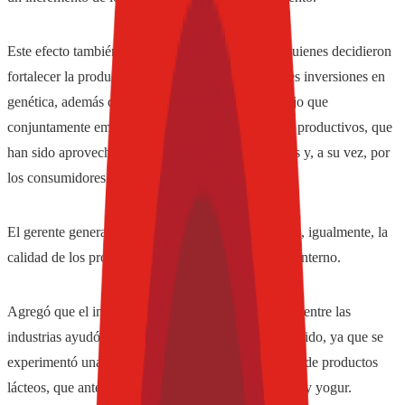
Este efecto también caló hondo en los tamberos, quienes decidieron
fortalecer la producción primaria, realizando fuertes inversiones en
genética, además del uso de tecnología en el manejo que
conjuntamente empezaron a mejorar los resultados productivos, que
han sido aprovechados finalmente por las industrias y, a su vez, por
los consumidores.
El gerente general de Lácteos Los Colonos enfatizó, igualmente, la
calidad de los productos que abastecen al mercado interno.
Agregó que el interés y la competitividad desatados entre las
industrias ayudó para que el consumidor sea favorecido, ya que se
experimentó una mayor diversificación de las líneas de productos
lácteos, que anteriormente se concentraban en leche y yogur.