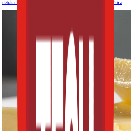
detrás del matcha y lo que significa para México y Latinoamérica