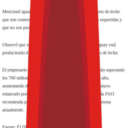
Mencionó igualmente que existen cerca de 400 mil litros de leche
que son comercializados sin las condiciones sanitarias requeridas y
que no son procesados.
Observó que sumando este volumen, fácilmente, Paraguay está
produciendo diariamente cerca de 1,9 millones de litros de leche.
El empresario subrayó que con estas cifras ahora se están superando
los 700 millones de litros de leche comercializados por año,
aumentando de esta forma el consumo per cápita que estuvo
estancado por varios años en 80 litros anuales, cuando la FAO
recomienda por lo menos 150 litros de consumo por persona
anualmente.
Fuente: El Diario de Hoy