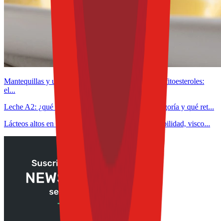
Mantequillas y untables funcionales con omega-3 y fitoesteroles:
el...
Leche A2: ¿qué evidencia científica sostiene la categoría y qué ret...
Lácteos altos en proteína: claves para controlar estabilidad, visco...