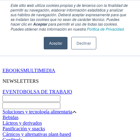
Este sitio web utiliza cookies propias y de terceros con la finalidad de
permitir su navegación, elaborar información estadística y analizar
sus hábitos de navegación. Deberá aceptar expresamente para que
se instalen las cookies que no sean de carácter técnico. Puedes
hacer clic en
para permitir el uso de todas las cookies.
Aceptar
Puedes obtener más información en nuestra
Política de Privacidad.
Aceptar
Declinar
SECCIONES
EBOOKS
MULTIMEDIA
NEWSLETTERS
EVENTO
BOLSA DE TRABAJO
Soluciones y tecnología alimentaria
Bebidas
Lácteos y derivados
Panificación y snacks
Cárnicos y alternativas plant-based
Confitería