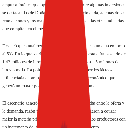
empresa foránea que opera en el mercado. Entre algunas inversiones
se destacan las de Doña Ángela, Trébol o Lactolanda, además de las
renovaciones y los mantenimientos realizados en las otras industrias
que compiten en el mercado", agregó.
Destacó que anualmente la industrialización láctea aumenta en torno
al 5%. En lo que va de la temporada se alcanzó esta cifra pasando de
1,42 millones de litros diarios de procesamiento a 1,5 millones de
litros por día. La población aumentó su interés por los lácteos,
influenciada en gran medida por el crecimiento económico que
generó un mayor poder adquisitivo de la ciudadanía.
El escenario generó igualmente una ajustada brecha entre la oferta y
la demanda, razón por la cual las empresas empezaron a cotizar
mejor la materia prima, situación que benefició a los productores con
un incremento de los precios en torno al 29 por ciento.