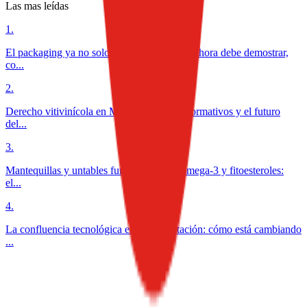
Las mas leídas
1
.
El packaging ya no solo protege alimentos: ahora debe demostrar,
co...
2
.
Derecho vitivinícola en México: desafíos normativos y el futuro
del...
3
.
Mantequillas y untables funcionales con omega-3 y fitoesteroles:
el...
4
.
La confluencia tecnológica en la alimentación: cómo está cambiando
...