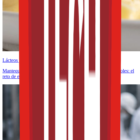
Lácteos y derivados
Mantequillas y untables funcionales con omega-3 y fitoesteroles: el
reto de estabilidad frente a la oxidación