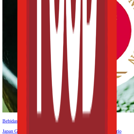
Bebidas
Japan Geographical Indication aplicada al té: el giro regulatorio