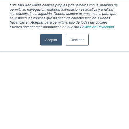
Este sitio web utiliza cookies propias y de terceros con la finalidad de
permitir su navegación, elaborar información estadística y analizar
sus hábitos de navegación. Deberá aceptar expresamente para que
se instalen las cookies que no sean de carácter técnico. Puedes
hacer clic en
para permitir el uso de todas las cookies.
Aceptar
Puedes obtener más información en nuestra
Política de Privacidad.
Aceptar
Declinar
SECCIONES
EBOOKS
MULTIMEDIA
NEWSLETTERS
EVENTO
BOLSA DE TRABAJO
Soluciones y tecnología alimentaria
Bebidas
Lácteos y derivados
Panificación y snacks
Cárnicos y alternativas plant-based
Confitería