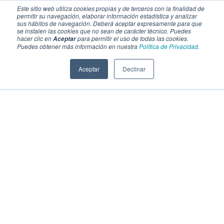
Este sitio web utiliza cookies propias y de terceros con la finalidad de
permitir su navegación, elaborar información estadística y analizar
sus hábitos de navegación. Deberá aceptar expresamente para que
se instalen las cookies que no sean de carácter técnico. Puedes
hacer clic en
para permitir el uso de todas las cookies.
Aceptar
Puedes obtener más información en nuestra
Política de Privacidad.
Aceptar
Declinar
SECCIONES
EBOOKS
MULTIMEDIA
NEWSLETTERS
EVENTO
BOLSA DE TRABAJO
Soluciones y tecnología alimentaria
Bebidas
Lácteos y derivados
Panificación y snacks
Cárnicos y alternativas plant-based
Confitería