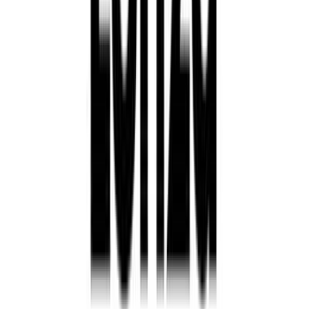
Lácteos y derivados
Mantequillas y untables funcionales con omega-3 y fitoesteroles: el
reto de estabilidad frente a la oxidación