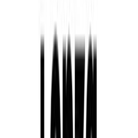
Bebidas
Japan Geographical Indication aplicada al té: el giro regulatorio
detrás del matcha y lo que significa para México y Latinoamérica