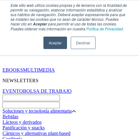
Este sitio web utiliza cookies propias y de terceros con la finalidad de
permitir su navegación, elaborar información estadística y analizar
sus hábitos de navegación. Deberá aceptar expresamente para que
se instalen las cookies que no sean de carácter técnico. Puedes
hacer clic en
para permitir el uso de todas las cookies.
Aceptar
Puedes obtener más información en nuestra
Política de Privacidad.
Aceptar
Declinar
SECCIONES
EBOOKS
MULTIMEDIA
NEWSLETTERS
EVENTO
BOLSA DE TRABAJO
Soluciones y tecnología alimentaria
Bebidas
Lácteos y derivados
Panificación y snacks
Cárnicos y alternativas plant-based
Confitería