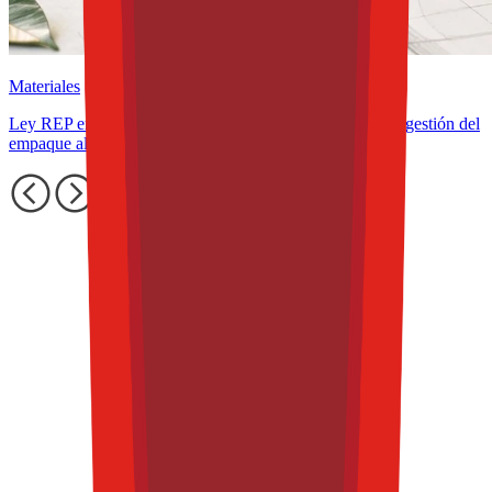
Materiales
Ley REP en América Latina: cómo cambia el diseño y la gestión del
empaque alimentario