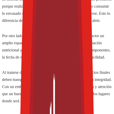
porque realiza un sellado inviolable. Para poder utilizar o consumir
lo envasado con estos equipos, el envoltorio debe romperse. Esto lo
diferencia de los empaques plegados, que son fáciles de abrir.
Por otro lado, gracias a que pone a disposición del productor un
amplio espacio para imprimir sobre el empaque la información
nutricional y otros datos, el cliente puede verificar los componentes,
la fecha de elaboración y vencimiento, entre otros, con facilidad.
Al tratarse de un sistema de envasado flexible, los productos finales
deben transportarse dentro de una caja para resguardar su integridad.
Con un embalaje correcto –que no requiere más cuidados y atención
que un buen paletizado- el producto llega sano y salvo a los lugares
donde será puesto a la venta.