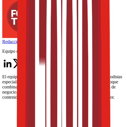
Redacción
THE FOOD TECH
Equipo editorial de contenidos
El equipo editorial de The Food Tech está integrado por periodistas
especializados en la industria de alimentos y bebidas. Su enfoque
combina análisis técnico, innovación tecnológica, tendencias de
negocio, nutrición, normatividad y packaging, para ofrecer
contenidos de alto valor dirigidos a los profesionales del sector.