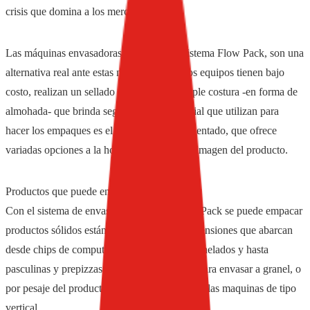
crisis que domina a los mercados?
Las máquinas envasadoras horizontales, sistema Flow Pack, son una
alternativa real ante estas necesidades. Estos equipos tienen bajo
costo, realizan un sellado del envase por triple costura -en forma de
almohada- que brinda seguridad, y el material que utilizan para
hacer los empaques es el polipropileno biorientado, que ofrece
variadas opciones a la hora de componer la imagen del producto.
Productos que puede envasar
Con el sistema de envasado horizontal Flow Pack se puede empacar
productos sólidos estándares de distintas dimensiones que abarcan
desde chips de computadoras, hasta jabones, helados y hasta
pasculinas y prepizzas. No es recomendado para envasar a granel, o
por pesaje del producto; para ello se necesitan las maquinas de tipo
vertical.