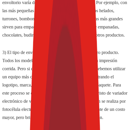
envoltorio varía de acuerdo al modelo de máquina. Por ejemplo, con
las más pequeñas pueden envasarse alfajores, palitos helados,
turrones, bombones, grisines, velas, jabones, etc. Las más grandes
sirven para empaquetar milanesas de soja, discos de empanadas,
chocolates, budines, broches y hamburgesas, entre otros productos.
3) El tipo de envoltorio que le deseamos dar a nuestro producto.
Todos los modelos se adaptan al paquete común con impresión
corrida. Pero si queremos mejorar su presentación, debemos utilizar
un equipo más completo, porque debe realizarse centrando el
logotipo, marca, inscripción o lo que se desee en el paquete. Para
este proceso se debe utilizar un modelo que esta provisto de variador
electrónico de velocidad y el centrado de la impresión se realiza por
fotocélula electrónica. Estos modelos son generalmente de un costo
mayor, pero brindan más posibilidades de presentación.