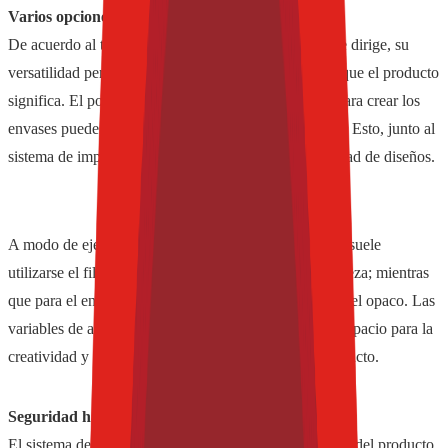
Varios opciones para el diseño
De acuerdo al tipo de producto y al mercado al que se dirige, su
versatilidad permite elaborar un diseño que refleje lo que el producto
significa. El polipropileno biorientado que se utiliza para crear los
envases puede ser transparente, metalizado, o perlado. Esto, junto al
sistema de impresión, permite realizar una gran variedad de diseños.
A modo de ejemplo, para el empaquetado de jabones, suele
utilizarse el film perlado, que denota elegancia y limpieza; mientras
que para el envasado de turrones o helados se prefiere el opaco. Las
variables de acabado son múltiples, lo que ofrece un espacio para la
creatividad y el análisis sobre las necesidades del producto.
Seguridad hasta el consumidor final
El sistema de envasado Flow Pack garantiza la calidad del producto,