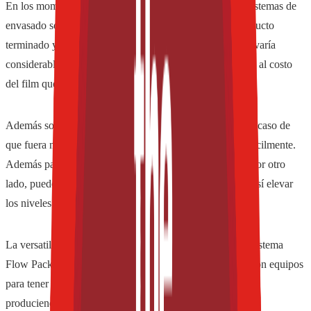
En los momentos actuales que vive el país, este tipo de sistemas de
envasado son muy útiles para abaratar los costos del producto
terminado y lograr una mayor competitividad, ya que no varía
considerablemente entre los costos del envasado manual al costo
del film que se utiliza en este tipo de maquinarias.
Además son de fácil manejo y bajo mantenimiento. En el caso de
que fuera necesario, se pueden conseguir sus repuestos fácilmente.
Además para su utilización se requiere menos personal. Por otro
lado, puede usarse en distintos sectores de la empresa, y así elevar
los niveles de producción.
La versatilidad de las máquinas de envasado horizontal, sistema
Flow Pack, las convierten en aliados de los fabricantes. Son equipos
para tener en cuenta en el contexto mundial, para seguir
produciendo con eficiencia y calidad.