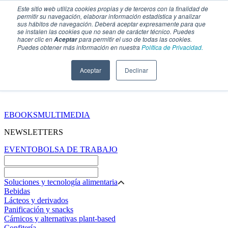
Este sitio web utiliza cookies propias y de terceros con la finalidad de
permitir su navegación, elaborar información estadística y analizar
sus hábitos de navegación. Deberá aceptar expresamente para que
se instalen las cookies que no sean de carácter técnico. Puedes
hacer clic en
para permitir el uso de todas las cookies.
Aceptar
Puedes obtener más información en nuestra
Política de Privacidad.
Aceptar
Declinar
SECCIONES
EBOOKS
MULTIMEDIA
NEWSLETTERS
EVENTO
BOLSA DE TRABAJO
Soluciones y tecnología alimentaria
Bebidas
Lácteos y derivados
Panificación y snacks
Cárnicos y alternativas plant-based
Confitería