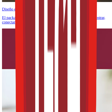
Diseño e innovación
El packaging ya no solo protege alimentos: ahora debe demostrar,
conectar y convencer