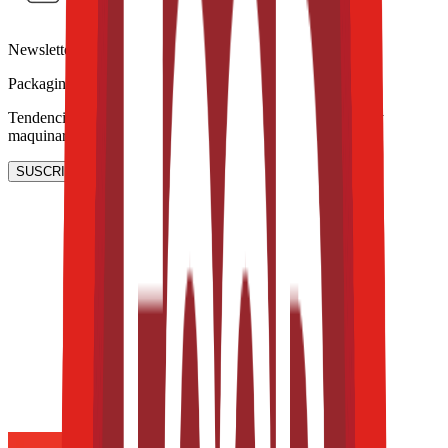
Newsletter
Packaging, envasado y procesamiento
Tendencias en materiales sostenibles, diseño de empaques y
maquinaria para envasado.
SUSCRIBIRME AHORA