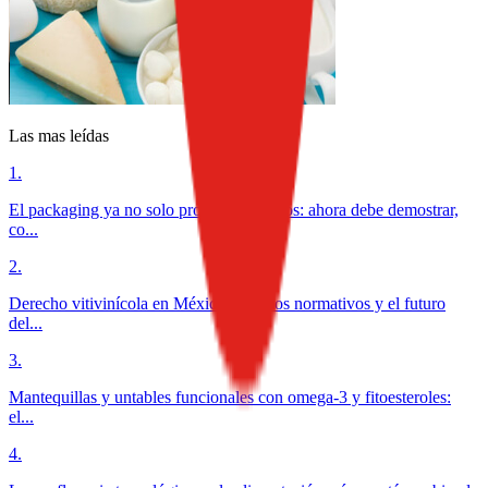
Las mas leídas
1
.
El packaging ya no solo protege alimentos: ahora debe demostrar,
co...
2
.
Derecho vitivinícola en México: desafíos normativos y el futuro
del...
3
.
Mantequillas y untables funcionales con omega-3 y fitoesteroles:
el...
4
.