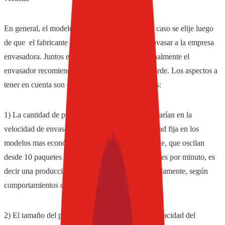
En general, el modelo más conveniente en cada caso se elije luego
de que el fabricante le presenta el producto a envasar a la empresa
envasadora. Juntos evalúan las necesidades y finalmente el
envasador recomienda cual es el equipo más acorde. Los aspectos a
tener en cuenta son tres elementos fundamentales:
1) La cantidad de producción a envasar, ya que varían en la
velocidad de envasado. Puede ser de una velocidad fija en los
modelos mas económicos, hasta velocidad variable, que oscilan
desde 10 paquetes por minuto a 120 o 150 paquetes por minuto, es
decir una producción de 7200 por hora aproximadamente, según
comportamientos de los productos.
2) El tamaño del producto a envasar, ya que la capacidad del