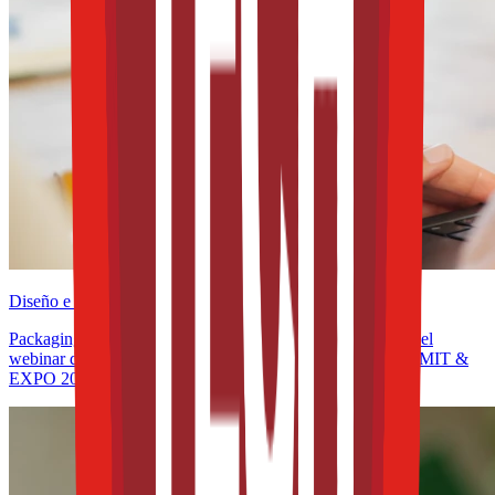
Diseño e innovación
Packaging y sostenibilidad en América Latina: participa en el
webinar de la WPO rumbo a THE FOOD TECH® | SUMMIT &
EXPO 2026