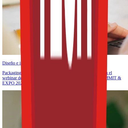
Diseño e innovación
Packaging y sostenibilidad en América Latina: participa en el
webinar de la WPO rumbo a THE FOOD TECH® | SUMMIT &
EXPO 2026