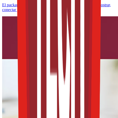
El packaging ya no solo protege alimentos: ahora debe demostrar,
conectar y convencer