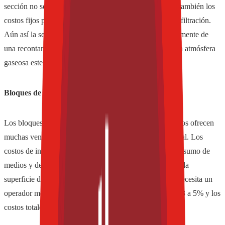
sección no sólo se reducen los costos de inversión sino también los
costos fijos por consumo de energía y por materiales de filtración.
Aún así la sección del esterilizador está protegida eficazmente de
una recontaminación debido a las superficies secas y a la atmósfera
gaseosa esterilizante.
Bloques de máquina modernos
Los bloques de estiradora-sopladora y llenadora modernos ofrecen
muchas ventajas en comparación con el diseño tradicional. Los
costos de inversión se reducen en un 5 hasta 10%, el consumo de
medios y de energía se reduce en aproximadamente 5%, la
superficie de instalación es menor de 15 hasta 30%, se necesita un
operador menos, la eficiencia puede ser mejorada en un 3 a 5% y los
costos totales de producción disminuyen entre 8 y 12%.