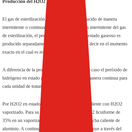
Producción del H2O2
El gas de esterilización H2O2 puede ser producido de manera
intermitente o continua. Durante la producción intermitente del gas
de esterilización, el peróxido de hidrógeno en estado gaseoso es
producido separadamente para cada botella, es decir en el momento
exacto en el cual es requerido.
A diferencia de la producción continua. En este caso el peróxido de
hidrógeno en estado gaseoso es producido de manera continua para
cada unidad de tratamiento.
Por H2O2 en estado gaseoso se entiende aire caliente con H2O2
vaporizado. Para su producción se dosifica H2O2 licuiforme de
35% en un vaporizador de H2O2 sobre una plancha caliente de
aluminio. A continuación el aire caliente estéril fluye a través del