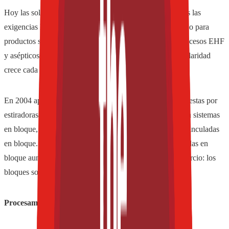
Hoy las soluciones en bloque están disponibles para todas las
exigencias higiénicas, ya sea para refrescos carbonatados o para
productos sin gas, con esterilización de la botella para procesos EHF
y asépticos o para rangos de rendimiento altos. Y su popularidad
crece cada vez más.
En 2004 apenas menos de 10% de todas las líneas compuestas por
estiradoras-sopladoras y llenadoras para botellas PET eran sistemas
en bloque, todas las demás eran líneas con máquinas no vinculadas
en bloque. Después el porcentaje de máquinas sincronizadas en
bloque aumentó constantemente a aproximadamente un tercio: los
bloques son los sistemas del futuro.
Procesamiento de tapas deportivas "sportscaps"