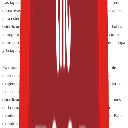
Las tapas deportivas se pueden clasificar en tres categorías: tapas
deportivas aptas para esterilización húmeda, tapas deportivas aptas
para esterilización seca y tapas deportivas no aptas para la
esterilización in situ. La condición previa para su procesabilidad es
la impermeabilidad al medio de esterilización en las dos secciones
entre la base de la tapa y la boquilla así como entre la base de la tapa
y la tapa guardapolvo.
Ya durante el diseño de las tapas deportivas sería recomendable
tener en cuenta los principios básicos del diseño conforme a
exigencias higiénicas. Esto permite la esterilización fiable de todos
los espacios accesibles de la tapa mediante el proceso de
esterilización seca. Los puntos críticos siguen siendo las secciones
en las cuales hay contacto entre diferentes piezas. En ellas se
mantienen aquellos gérmenes que no pudieron ser destruidos. Para
excluir este problema y garantizar una esterilidad comercial se