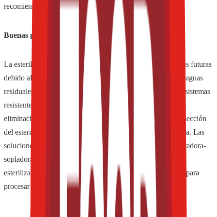
recomienda una radiación previa de las tapas.
Buenas perspectivas
La esterilización seca es una técnica con buenas perspectivas futuras
debido al ahorro de agua estéril y a la menor generación de aguas
residuales. Para simplificar los procesos se pueden emplear sistemas
resistentes, fiables, sencillos y económicos. Por ejemplo la
eliminación de la técnica convencional de sala limpia en la sección
del esterilizador simplifica y disminuye los costos del sistema. Las
soluciones en bloque aprovechan el calor y el aire de la estiradora-
sopladora para el proceso de esterilización. Los sistemas de
esterilización seca con H2O2 son especialmente adecuados para
procesar las tapas deportivas.