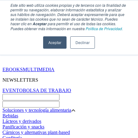
Este sitio web utiliza cookies propias y de terceros con la finalidad de
permitir su navegación, elaborar información estadística y analizar
sus hábitos de navegación. Deberá aceptar expresamente para que
se instalen las cookies que no sean de carácter técnico. Puedes
hacer clic en
para permitir el uso de todas las cookies.
Aceptar
Puedes obtener más información en nuestra
Política de Privacidad.
Aceptar
Declinar
SECCIONES
EBOOKS
MULTIMEDIA
NEWSLETTERS
EVENTO
BOLSA DE TRABAJO
Soluciones y tecnología alimentaria
Bebidas
Lácteos y derivados
Panificación y snacks
Cárnicos y alternativas plant-based
Confitería