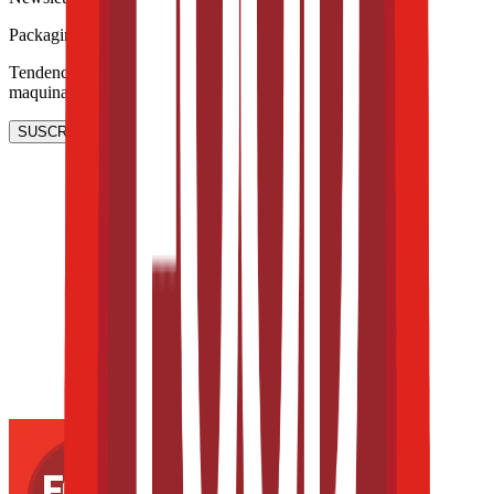
Packaging, envasado y procesamiento
Tendencias en materiales sostenibles, diseño de empaques y
maquinaria para envasado.
SUSCRIBIRME AHORA