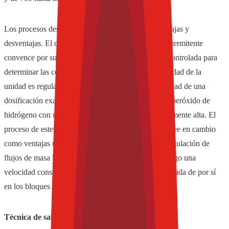
Los procesos descritos poseen respectivamente ventajas y
desventajas. El de esterilización descentralizado e intermitente
convence por su alta modularidad. Cada botella es controlada para
determinar las condiciones de tratamiento y la velocidad de la
unidad es regulable. Como desventaja está la necesidad de una
dosificación exacta de cantidades muy reducidas de peróxido de
hidrógeno con una complejidad técnica comparativamente alta. El
proceso de esterilización centralizado y continuo posee en cambio
como ventajas un control sencillo del proceso y la regulación de
flujos de masa "medibles". Un requisito es sin embargo una
velocidad constante de la línea, una condición asegurada de por sí
en los bloques con máquinas sopladoras.
Técnica de sala limpia