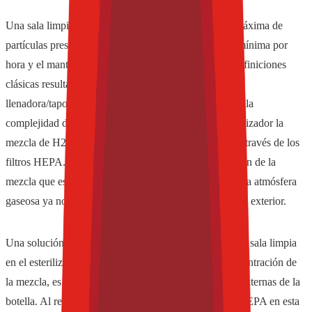
Una sala limpia clásica es definida por una cantidad máxima de
partículas prescrita, una renovación del aire prescrita mínima por
hora y el mantenimiento de una sobrepresión. Estas definiciones
clásicas resultan razonables para la sección de la
llenadora/taponadora pero aumentan innecesariamente la
complejidad del sistema en el esterilizador. En el esterilizador la
mezcla de H2O2-aire es "diluida" por el aire filtrado a través de los
filtros HEPA. Como consecuencia baja la concentración de la
mezcla que esteriliza las partes externas de la botella. La atmósfera
gaseosa ya no puede ser empleada para la esterilización exterior.
Una solución consiste en renunciar a la clasificación de sala limpia
en el esterilizador. De esta manera se mantiene la concentración de
la mezcla, es decir que sirve para esterilizar las partes externas de la
botella. Al renunciar al aire filtrado a través de filtros HEPA en esta