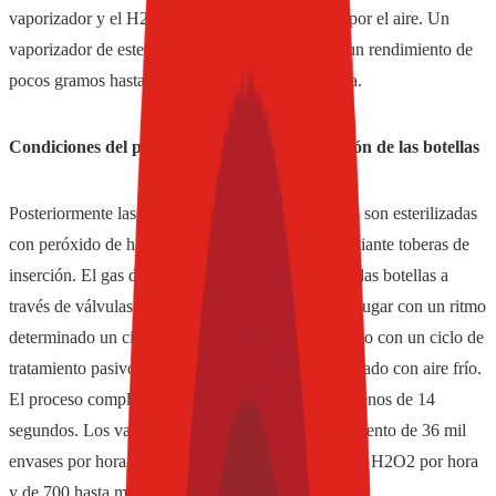
vaporizador y el H2O2 vaporizado es absorbido por el aire. Un
vaporizador de este tipo está dimensionado para un rendimiento de
pocos gramos hasta de varios kilogramos por hora.
Condiciones del proceso durante la esterilización de las botellas
Posteriormente las botellas previamente calentadas son esterilizadas
con peróxido de hidrógeno en estado gaseoso mediante toberas de
inserción. El gas de esterilización es introducido a las botellas a
través de válvulas giratorias. A continuación tiene lugar con un ritmo
determinado un ciclo de tratamiento activo alternado con un ciclo de
tratamiento pasivo, soplado con aire caliente y soplado con aire frío.
El proceso completo de esterilización dura poco menos de 14
segundos. Los valores de consumo para un rendimiento de 36 mil
envases por hora es de siete hasta 10 kilogramos de H2O2 por hora
y de 700 hasta mil Nm3 de aire por hora.