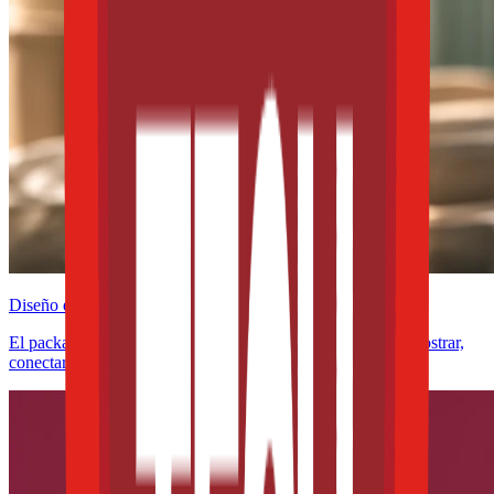
Diseño e innovación
El packaging ya no solo protege alimentos: ahora debe demostrar,
conectar y convencer