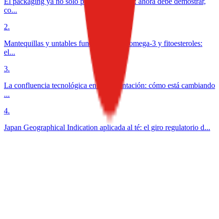
El packaging ya no solo protege alimentos: ahora debe demostrar,
co...
2
.
Mantequillas y untables funcionales con omega-3 y fitoesteroles:
el...
3
.
La confluencia tecnológica en la alimentación: cómo está cambiando
...
4
.
Japan Geographical Indication aplicada al té: el giro regulatorio d...