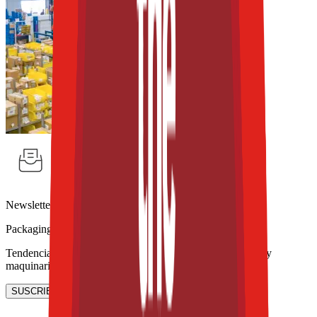
Newsletter
Packaging, envasado y procesamiento
Tendencias en materiales sostenibles, diseño de empaques y
maquinaria para envasado.
SUSCRIBIRME AHORA