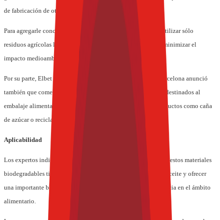
de fabricación de otros materiales plásticos.
Para agregarle conciencia ecológica, esta empresa proyecta utilizar sólo
residuos agrícolas locales como materia prima, con el fin de minimizar el
impacto medioambiental de su transporte.
Por su parte, Elbet Servicios Comerciales, una empresa de Barcelona anunció
también que comercializará bandejas, film y otros materiales destinados al
embalaje alimentario, que serán fabricados a partir de subproductos como caña
de azúcar o reciclando plumas de los deshechos avícolas.
Aplicabilidad
Los expertos indican que además de versatilidad y resistencia, estos materiales
biodegradables tienen gran capacidad para conservar grasa y aceite y ofrecer
una importante barrera de sabores y olores. De ahí su importancia en el ámbito
alimentario.