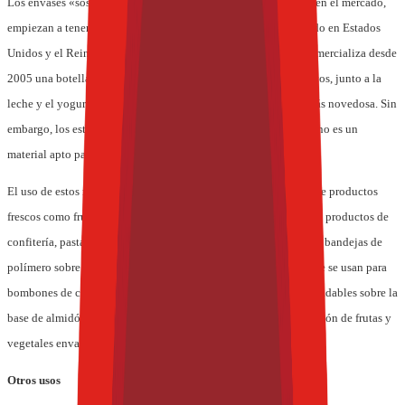
Los envases «sostenibles» de plásticos, aunque poco presentes en el mercado,
empiezan a tener presencia acompañando a alimentos, sobre todo en Estados
Unidos y el Reino Unido. Por ejemplo, en el Reino Unido se comercializa desde
2005 una botella de agua realizada con PLA, uno de los alimentos, junto a la
leche y el yogur y los zumos frescos, cuya aplicación ha sido más novedosa. Sin
embargo, los estudios realizados hasta el momento indican que no es un
material apto para contener bebidas carbónicas.
El uso de estos materiales se está exteniendo entre el envasado de productos
frescos como frutas y verduras; en forma de bandejas rígidas para productos de
confitería, pastas frescas y ensaladas; botellas para agua mineral; bandejas de
polímero sobre la base de almidón de maíz, solubles en agua, que se usan para
bombones de chocolate y galletas, e incluso como films biodegradables sobre la
base de almidón con microperforaciones para permitir la respiración de frutas y
vegetales envasados.
Otros usos