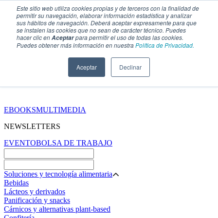
Este sitio web utiliza cookies propias y de terceros con la finalidad de
permitir su navegación, elaborar información estadística y analizar
sus hábitos de navegación. Deberá aceptar expresamente para que
se instalen las cookies que no sean de carácter técnico. Puedes
hacer clic en
para permitir el uso de todas las cookies.
Aceptar
Puedes obtener más información en nuestra
Política de Privacidad.
Aceptar
Declinar
SECCIONES
EBOOKS
MULTIMEDIA
NEWSLETTERS
EVENTO
BOLSA DE TRABAJO
Soluciones y tecnología alimentaria
Bebidas
Lácteos y derivados
Panificación y snacks
Cárnicos y alternativas plant-based
Confitería