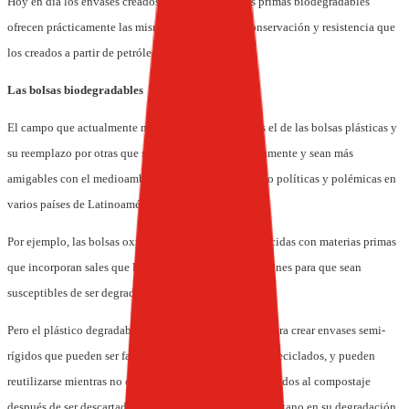
Hoy en día los envases creados a partir de materias primas biodegradables
ofrecen prácticamente las mismas cualidades de conservación y resistencia que
los creados a partir de petróleo.
Las bolsas biodegradables
El campo que actualmente más se está debatiendo es el de las bolsas plásticas y
su reemplazo por otras que se desintegren más rápidamente y sean más
amigables con el medioambiente. Esto está generando políticas y polémicas en
varios países de Latinoamérica y el resto del mundo.
Por ejemplo, las bolsas oxi-biodegradables son producidas con materias primas
que incorporan sales que las hacen oxidables y almidones para que sean
susceptibles de ser degradadas por las bacterias.
Pero el plástico degradable también puede utilizarse para crear envases semi-
rígidos que pueden ser fabricados a partir de plásticos reciclados, y pueden
reutilizarse mientras no comiencen a degradar, o destinados al compostaje
después de ser descartados. Estos envases no emiten Metano en su degradación.