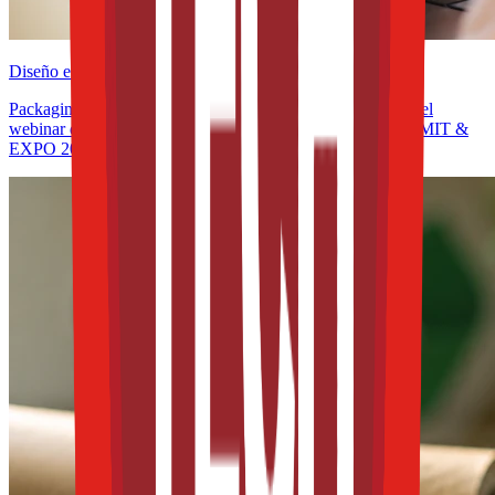
Diseño e innovación
Packaging y sostenibilidad en América Latina: participa en el
webinar de la WPO rumbo a THE FOOD TECH® | SUMMIT &
EXPO 2026