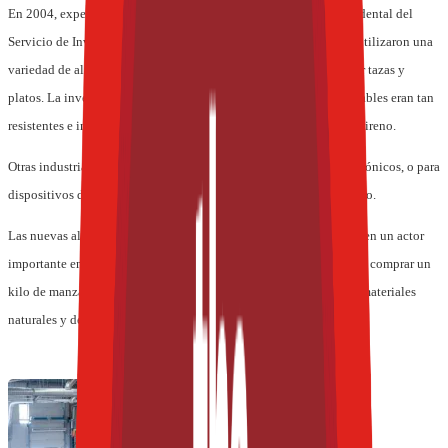
En 2004, expertos del Centro de Investigación de la Región Occidental del
Servicio de Investigación Agrícola (ARS, en sus siglas inglesas), utilizaron una
variedad de almidones distintos (trigo, patata y maíz) para fabricar tazas y
platos. La investigación demostraba que los productos biodegradables eran tan
resistentes e impermeables como sus homólogos hechos de poliestireno.
Otras industrias lo utilizan para fabricar CDs y componentes electrónicos, o para
dispositivos descartables de uso en medicina humana y diagnóstico.
Las nuevas alternativas biodegradables convierten al consumidor en un actor
importante en el cuidado del medioambiente: no va a ser lo mismo comprar un
kilo de manzanas envasadas con petróleo, que uno envasado con materiales
naturales y degradables.