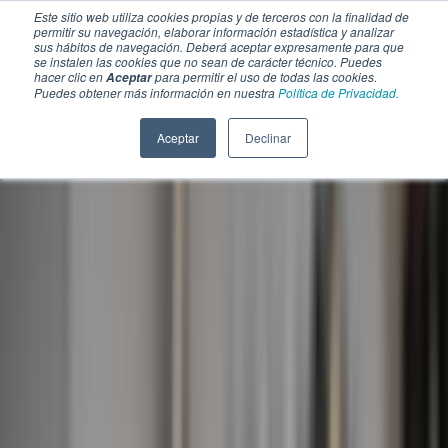
Este sitio web utiliza cookies propias y de terceros con la finalidad de
permitir su navegación, elaborar información estadística y analizar
sus hábitos de navegación. Deberá aceptar expresamente para que
se instalen las cookies que no sean de carácter técnico. Puedes
hacer clic en
para permitir el uso de todas las cookies.
Aceptar
Puedes obtener más información en nuestra
Política de Privacidad.
Aceptar
Declinar
SECCIONES
EBOOKS
MULTIMEDIA
NEWSLETTERS
EVENTO
BOLSA DE TRABAJO
Soluciones y tecnología alimentaria
Bebidas
Lácteos y derivados
Panificación y snacks
Cárnicos y alternativas plant-based
Confitería