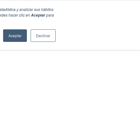
stadística y analizar sus hábitos
edes hacer clic en
para
Aceptar
Aceptar
Declinar