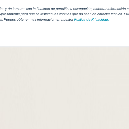
pias y de terceros con la finalidad de permitir su navegación, elaborar información e
presamente para que se instalen las cookies que no sean de carácter técnico. Pu
kies. Puedes obtener más información en nuestra
Política de Privacidad.