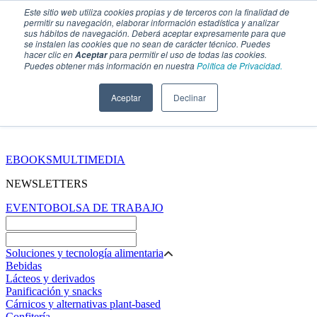
Este sitio web utiliza cookies propias y de terceros con la finalidad de
permitir su navegación, elaborar información estadística y analizar
sus hábitos de navegación. Deberá aceptar expresamente para que
se instalen las cookies que no sean de carácter técnico. Puedes
hacer clic en
para permitir el uso de todas las cookies.
Aceptar
Puedes obtener más información en nuestra
Política de Privacidad.
Aceptar
Declinar
SECCIONES
EBOOKS
MULTIMEDIA
NEWSLETTERS
EVENTO
BOLSA DE TRABAJO
Soluciones y tecnología alimentaria
Bebidas
Lácteos y derivados
Panificación y snacks
Cárnicos y alternativas plant-based
Confitería