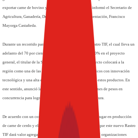
exportar carne de bovino y porcino a Japón y Corea”, informó el Secretario de
Agricultura, Ganadería, Desarrollo Rural, Pesca y Alimentación, Francisco
Mayorga Castañeda.
Durante un recorrido para supervisar los avances del Rastro TIF, el cual lleva un
adelanto del 70 por ciento en el área de bovinos y del 60% en el proyecto
general, el titular de la SAGARPA aseguró que este proyecto colocará a la
región como una de las principales procesadoras de cárnicos con innovación
tecnológica y una alta calidad y sanidad en el manejo de estos productos. En
este sentido, anunció la aportación adicional de 75 millones de pesos en
concurrencia para lograr la conclusión de esta infraestructura.
De acuerdo con un comunicado, Jalisco ostenta el primer lugar en producción
de carne de cerdo y el segundo en carne de bovino, por lo que este nuevo Rastro
TIF dará valor agregado a los ganaderos, integrados en 132 organizaciones