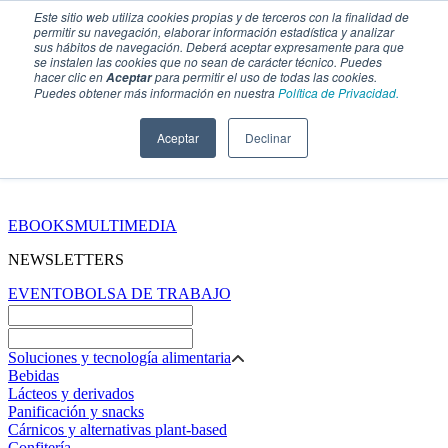
Este sitio web utiliza cookies propias y de terceros con la finalidad de
permitir su navegación, elaborar información estadística y analizar
sus hábitos de navegación. Deberá aceptar expresamente para que
se instalen las cookies que no sean de carácter técnico. Puedes
hacer clic en
para permitir el uso de todas las cookies.
Aceptar
Puedes obtener más información en nuestra
Política de Privacidad.
Aceptar
Declinar
SECCIONES
EBOOKS
MULTIMEDIA
NEWSLETTERS
EVENTO
BOLSA DE TRABAJO
Soluciones y tecnología alimentaria
Bebidas
Lácteos y derivados
Panificación y snacks
Cárnicos y alternativas plant-based
Confitería