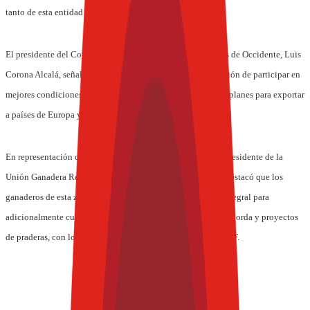
tanto de esta entidad como de Nayarit.
El presidente del Consejo de Administración de Frigoríficos de Occidente, Luis
Corona Alcalá, señaló que este Rastro TIF significa una opción de participar en
mejores condiciones en el mercado interno, así como en los planes para exportar
a países de Europa y Asia.
En representación de las 132 organizaciones ganaderas, el presidente de la
Unión Ganadera Regional de Jalisco, Andrés Ramos Cano, destacó que los
ganaderos de esta zona se organizan y trabajan de manera integral para
adicionalmente cubrir otras necesidades como corrales de engorda y proyectos
de praderas, con lo cual se dará mayor viabilidad al Rastro TIF.