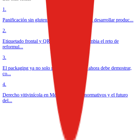
1
.
Panificación sin gluten: los retos técnicos para desarrollar produc...
2
.
Etiquetado frontal y QR en lácteos: cómo cambia el reto de
reformul...
3
.
El packaging ya no solo protege alimentos: ahora debe demostrar,
co...
4
.
Derecho vitivinícola en México: desafíos normativos y el futuro
del...