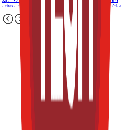
Japan Geographical Indication aplicada al té: el giro regulatorio
detrás del matcha y lo que significa para México y Latinoamérica