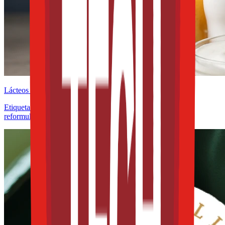
Lácteos y derivados
Etiquetado frontal y QR en lácteos: cómo cambia el reto de
reformulación