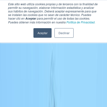
Este sitio web utiliza cookies propias y de terceros con la finalidad de
permitir su navegación, elaborar información estadística y analizar
sus hábitos de navegación. Deberá aceptar expresamente para que
se instalen las cookies que no sean de carácter técnico. Puedes
hacer clic en
para permitir el uso de todas las cookies.
Aceptar
Puedes obtener más información en nuestra
Política de Privacidad.
Aceptar
Declinar
SECCIONES
EBOOKS
MULTIMEDIA
NEWSLETTERS
EVENTO
BOLSA DE TRABAJO
Soluciones y tecnología alimentaria
Bebidas
Lácteos y derivados
Panificación y snacks
Cárnicos y alternativas plant-based
Confitería