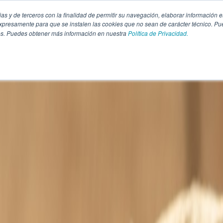
pias y de terceros con la finalidad de permitir su navegación, elaborar información e
presamente para que se instalen las cookies que no sean de carácter técnico. Pu
kies. Puedes obtener más información en nuestra
Política de Privacidad.