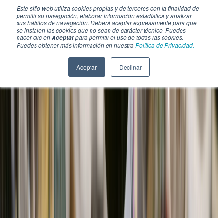
Este sitio web utiliza cookies propias y de terceros con la finalidad de
permitir su navegación, elaborar información estadística y analizar
sus hábitos de navegación. Deberá aceptar expresamente para que
se instalen las cookies que no sean de carácter técnico. Puedes
hacer clic en
para permitir el uso de todas las cookies.
Aceptar
Puedes obtener más información en nuestra
Política de Privacidad.
Aceptar
Declinar
SECCIONES
EBOOKS
MULTIMEDIA
NEWSLETTERS
EVENTO
BOLSA DE TRABAJO
Soluciones y tecnología alimentaria
Bebidas
Lácteos y derivados
Panificación y snacks
Cárnicos y alternativas plant-based
Confitería