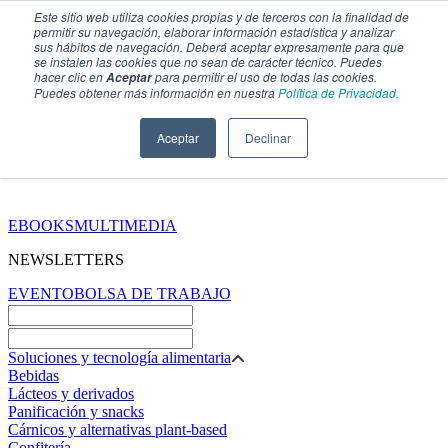
Este sitio web utiliza cookies propias y de terceros con la finalidad de
permitir su navegación, elaborar información estadística y analizar
sus hábitos de navegación. Deberá aceptar expresamente para que
se instalen las cookies que no sean de carácter técnico. Puedes
hacer clic en
para permitir el uso de todas las cookies.
Aceptar
Puedes obtener más información en nuestra
Política de Privacidad.
Aceptar
Declinar
SECCIONES
EBOOKS
MULTIMEDIA
NEWSLETTERS
EVENTO
BOLSA DE TRABAJO
Soluciones y tecnología alimentaria
Bebidas
Lácteos y derivados
Panificación y snacks
Cárnicos y alternativas plant-based
Confitería