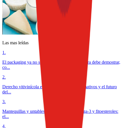
Las mas leídas
1
.
El packaging ya no solo protege alimentos: ahora debe demostrar,
co...
2
.
Derecho vitivinícola en México: desafíos normativos y el futuro
del...
3
.
Mantequillas y untables funcionales con omega-3 y fitoesteroles:
el...
4
.