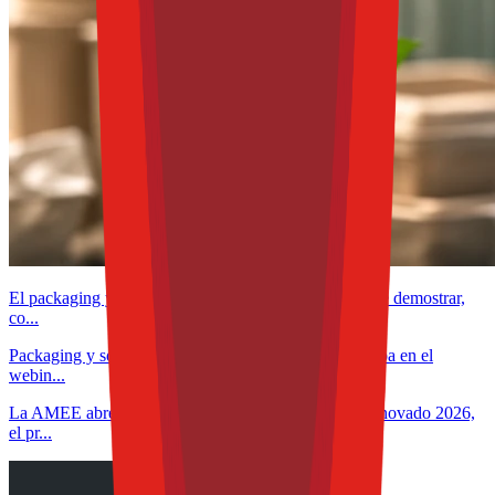
El packaging ya no solo protege alimentos: ahora debe demostrar,
co...
Packaging y sostenibilidad en América Latina: participa en el
webin...
La AMEE abre la convocatoria de Envase Estelar Renovado 2026,
el pr...