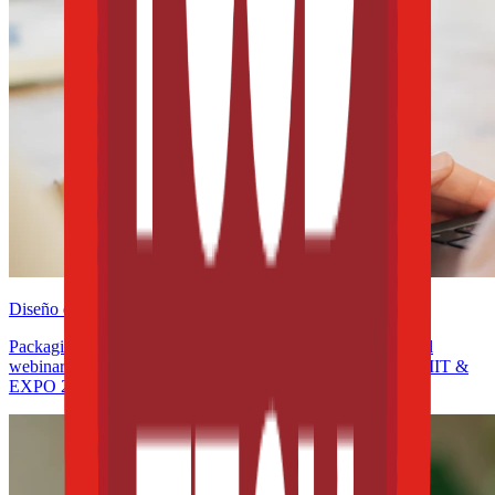
Diseño e innovación
Packaging y sostenibilidad en América Latina: participa en el
webinar de la WPO rumbo a THE FOOD TECH® | SUMMIT &
EXPO 2026