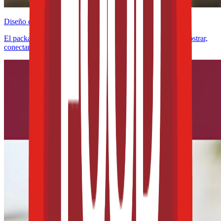
Diseño e innovación
El packaging ya no solo protege alimentos: ahora debe demostrar,
conectar y convencer