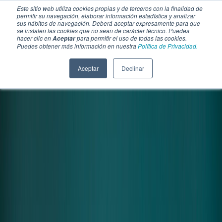
Este sitio web utiliza cookies propias y de terceros con la finalidad de
permitir su navegación, elaborar información estadística y analizar
sus hábitos de navegación. Deberá aceptar expresamente para que
se instalen las cookies que no sean de carácter técnico. Puedes
hacer clic en
para permitir el uso de todas las cookies.
Aceptar
Puedes obtener más información en nuestra
Política de Privacidad.
Aceptar
Declinar
SECCIONES
EBOOKS
MULTIMEDIA
NEWSLETTERS
EVENTO
BOLSA DE TRABAJO
Soluciones y tecnología alimentaria
Bebidas
Lácteos y derivados
Panificación y snacks
Cárnicos y alternativas plant-based
Confitería