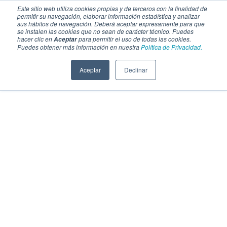
Este sitio web utiliza cookies propias y de terceros con la finalidad de
permitir su navegación, elaborar información estadística y analizar
sus hábitos de navegación. Deberá aceptar expresamente para que
se instalen las cookies que no sean de carácter técnico. Puedes
hacer clic en
para permitir el uso de todas las cookies.
Aceptar
Puedes obtener más información en nuestra
Política de Privacidad.
Aceptar
Declinar
SECCIONES
EBOOKS
MULTIMEDIA
NEWSLETTERS
EVENTO
BOLSA DE TRABAJO
Soluciones y tecnología alimentaria
Bebidas
Lácteos y derivados
Panificación y snacks
Cárnicos y alternativas plant-based
Confitería