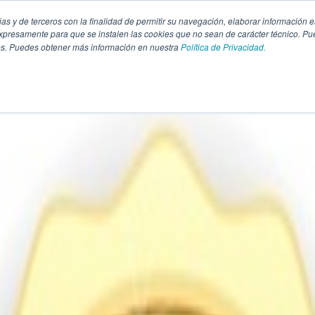
pias y de terceros con la finalidad de permitir su navegación, elaborar información e
presamente para que se instalen las cookies que no sean de carácter técnico. Pu
kies. Puedes obtener más información en nuestra
Política de Privacidad.