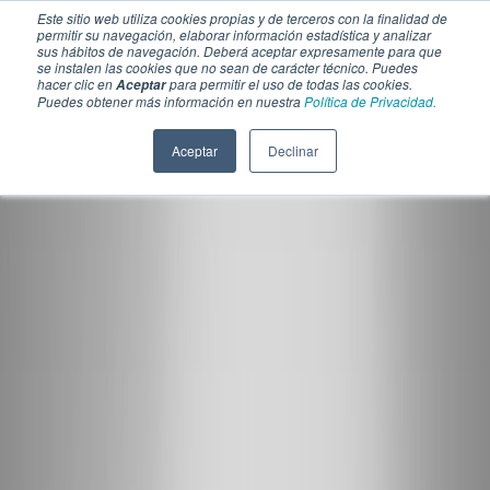
Este sitio web utiliza cookies propias y de terceros con la finalidad de
permitir su navegación, elaborar información estadística y analizar
sus hábitos de navegación. Deberá aceptar expresamente para que
se instalen las cookies que no sean de carácter técnico. Puedes
hacer clic en
para permitir el uso de todas las cookies.
Aceptar
Puedes obtener más información en nuestra
Política de Privacidad.
Aceptar
Declinar
SECCIONES
EBOOKS
MULTIMEDIA
NEWSLETTERS
EVENTO
BOLSA DE TRABAJO
Soluciones y tecnología alimentaria
Bebidas
Lácteos y derivados
Panificación y snacks
Cárnicos y alternativas plant-based
Confitería