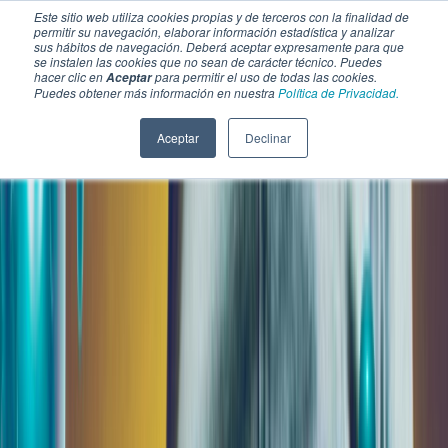
Este sitio web utiliza cookies propias y de terceros con la finalidad de
permitir su navegación, elaborar información estadística y analizar
sus hábitos de navegación. Deberá aceptar expresamente para que
se instalen las cookies que no sean de carácter técnico. Puedes
hacer clic en
para permitir el uso de todas las cookies.
Aceptar
Puedes obtener más información en nuestra
Política de Privacidad.
Aceptar
Declinar
SECCIONES
EBOOKS
MULTIMEDIA
NEWSLETTERS
EVENTO
BOLSA DE TRABAJO
Soluciones y tecnología alimentaria
Bebidas
Lácteos y derivados
Panificación y snacks
Cárnicos y alternativas plant-based
Confitería