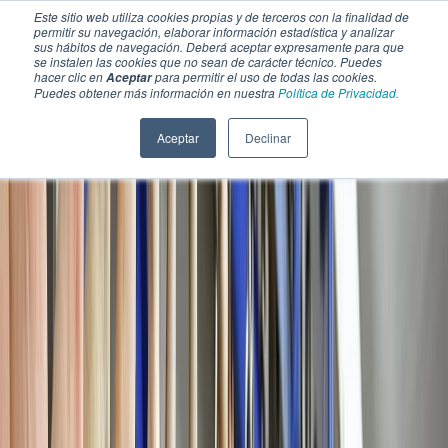
Este sitio web utiliza cookies propias y de terceros con la finalidad de
permitir su navegación, elaborar información estadística y analizar
sus hábitos de navegación. Deberá aceptar expresamente para que
se instalen las cookies que no sean de carácter técnico. Puedes
hacer clic en
para permitir el uso de todas las cookies.
Aceptar
Puedes obtener más información en nuestra
Política de Privacidad.
Aceptar
Declinar
SECCIONES
EBOOKS
MULTIMEDIA
NEWSLETTERS
EVENTO
BOLSA DE TRABAJO
Soluciones y tecnología alimentaria
Bebidas
Lácteos y derivados
Panificación y snacks
Cárnicos y alternativas plant-based
Confitería