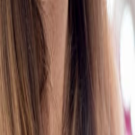
de confitería han aumentado su consumo y el 65% lo h
cuatro a seis veces por semana o más.
cuentran Finlandia y Suecia. A nivel mundial la trazabi
e consume dulces porque saben bien y el 37% para sent
orte
“Tendencias globales en artículos de confitería y 