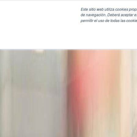
Este sitio web utiliza cookies pro
de navegación. Deberá aceptar ex
permitir el uso de todas las coo
SECCIONES
EBOOKS
MULTIMEDIA
NEWSLETTERS
EVENTO
BOLSA DE TRABAJO
Soluciones y tecnología alimentaria
Bebidas
Lácteos y derivados
Panificación y snacks
Cárnicos y alternativas plant-based
Confitería