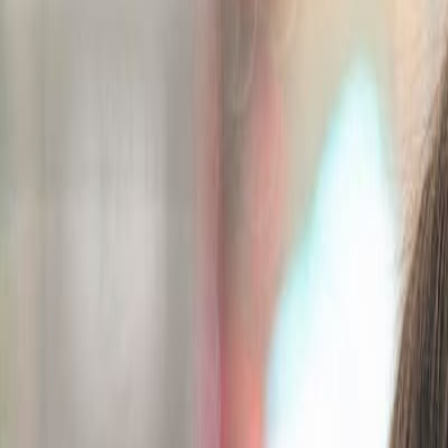
Suplementos alimenticios
Métodos de control y regulaciones
Seguridad e inocuidad alimentaria
Normatividad y regulaciones
Packaging y procesamiento
Materiales
Diseño e innovación
Envasado y procesamiento
Ebooks
Multimedia
Newsletters
Evento
Bolsa de trabajo