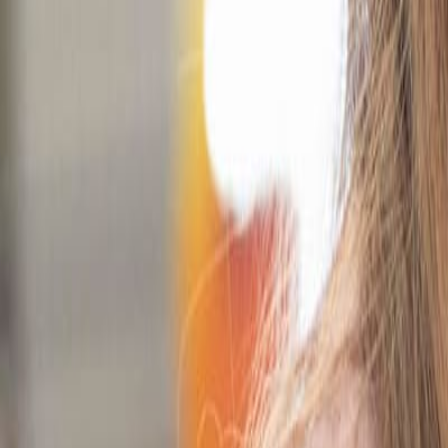
Compartir
El 15% de los consumidores mundiales de productos 
del segmento más consumido
con una frecuencia de 
Entre los países con la tasa más alta de consumo se en
determinante de compra, además de que el 52% dice qu
Así lo dio a conocer
Innova Market Insigths
en el rep
impacto de las macrotendencias del segmento.