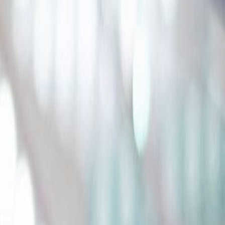
an mantenido. El
chicle destaca por ser el producto
lidad y las
afirmaciones sobre el azúcar
son factor
irse felices.
chicles”,
en el que explicaron los avances y el