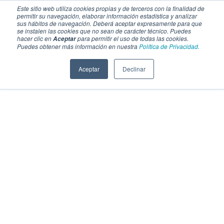
Este sitio web utiliza cookies propias y de terceros con la finalidad de
permitir su navegación, elaborar información estadística y analizar
sus hábitos de navegación. Deberá aceptar expresamente para que
se instalen las cookies que no sean de carácter técnico. Puedes
hacer clic en
para permitir el uso de todas las cookies.
Aceptar
Puedes obtener más información en nuestra
Política de Privacidad.
Aceptar
Declinar
SECCIONES
EBOOKS
MULTIMEDIA
NEWSLETTERS
EVENTO
BOLSA DE TRABAJO
Soluciones y tecnología alimentaria
Bebidas
Lácteos y derivados
Panificación y snacks
Cárnicos y alternativas plant-based
Confitería