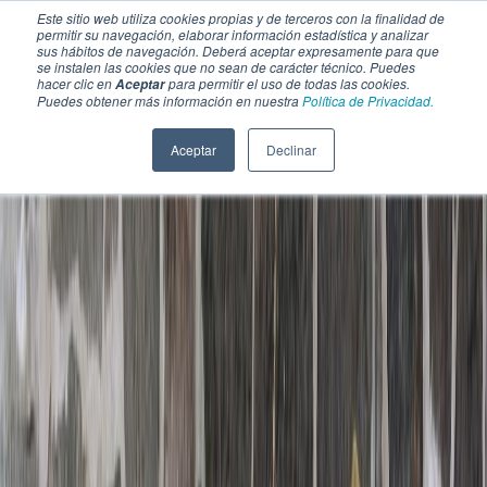
Este sitio web utiliza cookies propias y de terceros con la finalidad de
permitir su navegación, elaborar información estadística y analizar
sus hábitos de navegación. Deberá aceptar expresamente para que
se instalen las cookies que no sean de carácter técnico. Puedes
hacer clic en
para permitir el uso de todas las cookies.
Aceptar
Puedes obtener más información en nuestra
Política de Privacidad.
Aceptar
Declinar
SECCIONES
EBOOKS
MULTIMEDIA
NEWSLETTERS
EVENTO
BOLSA DE TRABAJO
Soluciones y tecnología alimentaria
Bebidas
Lácteos y derivados
Panificación y snacks
Cárnicos y alternativas plant-based
Confitería