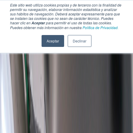
Este sitio web utiliza cookies propias y de terceros con la finalidad de
permitir su navegación, elaborar información estadística y analizar
sus hábitos de navegación. Deberá aceptar expresamente para que
se instalen las cookies que no sean de carácter técnico. Puedes
hacer clic en
para permitir el uso de todas las cookies.
Aceptar
Puedes obtener más información en nuestra
Política de Privacidad.
Aceptar
Declinar
SECCIONES
EBOOKS
MULTIMEDIA
NEWSLETTERS
EVENTO
BOLSA DE TRABAJO
Soluciones y tecnología alimentaria
Bebidas
Lácteos y derivados
Panificación y snacks
Cárnicos y alternativas plant-based
Confitería