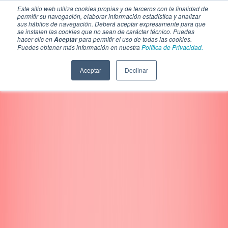
Este sitio web utiliza cookies propias y de terceros con la finalidad de
permitir su navegación, elaborar información estadística y analizar
sus hábitos de navegación. Deberá aceptar expresamente para que
se instalen las cookies que no sean de carácter técnico. Puedes
hacer clic en
para permitir el uso de todas las cookies.
Aceptar
Puedes obtener más información en nuestra
Política de Privacidad.
Aceptar
Declinar
SECCIONES
EBOOKS
MULTIMEDIA
NEWSLETTERS
EVENTO
BOLSA DE TRABAJO
Soluciones y tecnología alimentaria
Bebidas
Lácteos y derivados
Panificación y snacks
Cárnicos y alternativas plant-based
Confitería