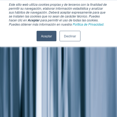
Este sitio web utiliza cookies propias y de terceros con la finalidad de
permitir su navegación, elaborar información estadística y analizar
sus hábitos de navegación. Deberá aceptar expresamente para que
se instalen las cookies que no sean de carácter técnico. Puedes
hacer clic en
para permitir el uso de todas las cookies.
Aceptar
Puedes obtener más información en nuestra
Política de Privacidad.
Aceptar
Declinar
SECCIONES
EBOOKS
MULTIMEDIA
NEWSLETTERS
EVENTO
BOLSA DE TRABAJO
Soluciones y tecnología alimentaria
Bebidas
Lácteos y derivados
Panificación y snacks
Cárnicos y alternativas plant-based
Confitería