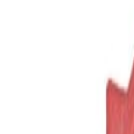
La empresa GNT lanzó una solución que combina colorea
El color es uno de los criterios más decisivos de comp
sometidos a una gran presión para producir productos
sometiendo el uso de aditivos colorantes bajo un con
Por esta razón, Grupo GNT, lanza la solución EXBERR
basado en dar color a alimentos con otros alimentos.
Los fabricantes de Latinoamérica deben responder a gr
investigación acerca de consumidores, sabemos que es 
artificiales, explicó Mario Slikta, director general d
Acotó: Sin embargo, al pasar a utilizar colorantes a
resultados en cada aplicación. Nuestro equipo ayuda a 
relacionados con la estabilidad, tonalidad de color y 
respectivas de la industria alimentaria.