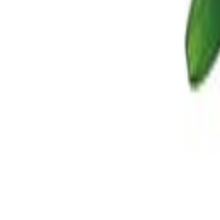
Redacción
THE FOOD TECH
Equipo editorial de contenidos
El equipo editorial de The Food Tech está integrado por periodistas e
nutrición, normatividad y packaging, para ofrecer contenidos de alto va