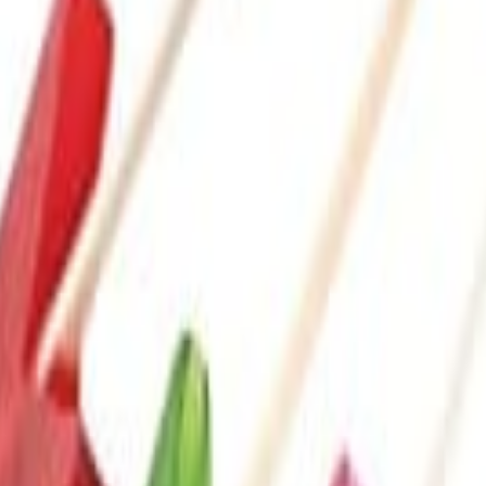
r alimentos y bebidas con lo natural, es decir, colore
ra en alimentos y bebidas, porque transmite calidad, sa
 más naturales y asegurar su atractivo visual. Tanto c
trol más exhaustivo que nunca.
Y®, la cual combina colorear alimentos y bebidas con
andes críticas relativas a los aditivos que se utilizan 
muy importante para dos tercios de la población brasil
e GNT Brasil.
limentarios, es sumamente importante obtener asesorami
clientes a nivel local en cada paso del proceso de prod
vida útil. Colaboramos con el desarrollo estratégico del