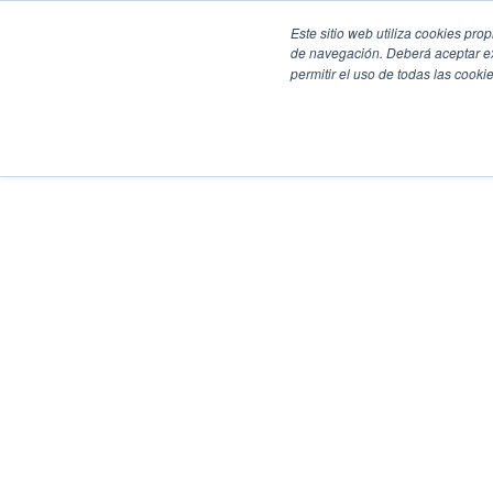
Este sitio web utiliza cookies pro
de navegación. Deberá aceptar ex
permitir el uso de todas las coo
SECCIONES
EBOOKS
MULTIMEDIA
NEWSLETTERS
EVENTO
BOLSA DE TRABAJO
Soluciones y tecnología alimentaria
Bebidas
Lácteos y derivados
Panificación y snacks
Cárnicos y alternativas plant-based
Confitería