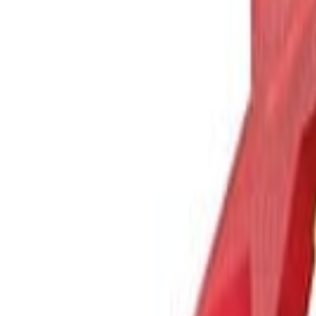
Del 22 al 24 de agosto, los fabricantes podrán proba
presentará su última innovación en este acto: la prim
EXBERRY® están hechos exclusivamente de frutas, ver
Fuente: GNT Group