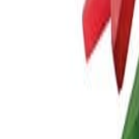
Newsletter
Packaging, envasado y procesamiento
Tendencias en materiales sostenibles, diseño de empaques y maquinar
SUSCRIBIRME AHORA