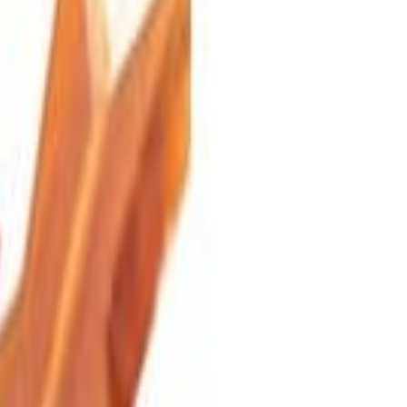
i South America, São Paulo. La empresa también
nes saladas del mercado. Todos los concentrados
, cuidadosos y únicos.