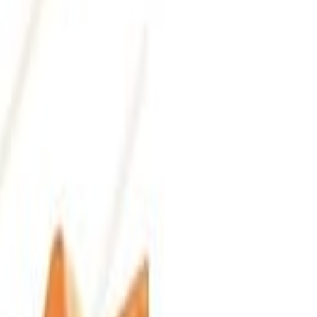
s hechos con frutas, verduras y plantas comestibles.
bor y valor. Sin embargo, los fabricantes están
onsumidores como autoridades de Latinoamérica están
 lo natural, simplemente mediante un concepto
en alimentos y bebidas. Por medio de estudio de
eña que los productos estén libres de colorantes
ento personalizado para alcanzar los mejores
ucción y asesora acerca de todos los aspectos
 producto y de las cuestiones normativas y regulatorias