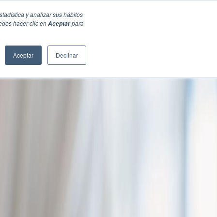
stadística y analizar sus hábitos
edes hacer clic en
para
Aceptar
Aceptar
Declinar