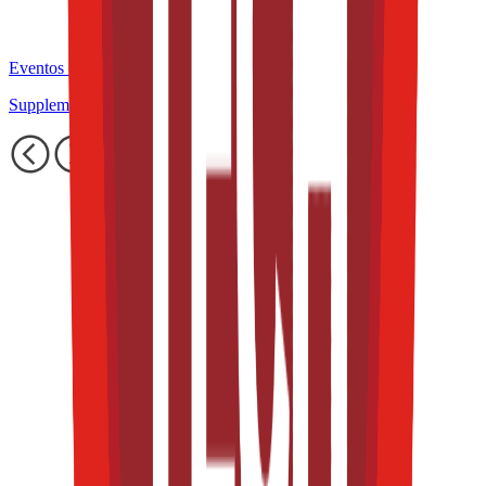
Eventos de la industria pasados
Supplements & Nutrition Congress at TFT S&E 2025