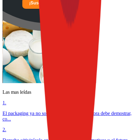
Las mas leídas
1
.
El packaging ya no solo protege alimentos: ahora debe demostrar,
co...
2
.