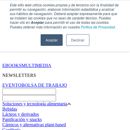
Este sitio web utiliza cookies propias y de terceros con la finalidad de
permitir su navegación, elaborar información estadística y analizar
sus hábitos de navegación. Deberá aceptar expresamente para que
se instalen las cookies que no sean de carácter técnico. Puedes
hacer clic en
para permitir el uso de todas las cookies.
Aceptar
Puedes obtener más información en nuestra
Política de Privacidad.
Aceptar
Declinar
SECCIONES
EBOOKS
MULTIMEDIA
NEWSLETTERS
EVENTO
BOLSA DE TRABAJO
Soluciones y tecnología alimentaria
Bebidas
Lácteos y derivados
Panificación y snacks
Cárnicos y alternativas plant-based
Confitería