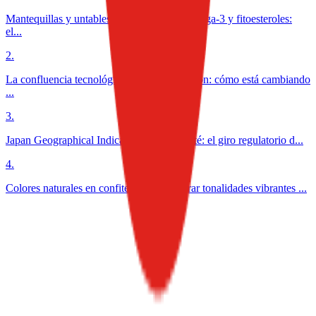
Mantequillas y untables funcionales con omega-3 y fitoesteroles:
el...
2
.
La confluencia tecnológica en la alimentación: cómo está cambiando
...
3
.
Japan Geographical Indication aplicada al té: el giro regulatorio d...
4
.
Colores naturales en confitería: cómo lograr tonalidades vibrantes ...