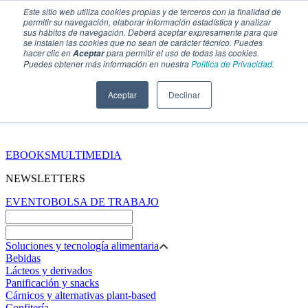
Este sitio web utiliza cookies propias y de terceros con la finalidad de
permitir su navegación, elaborar información estadística y analizar
sus hábitos de navegación. Deberá aceptar expresamente para que
se instalen las cookies que no sean de carácter técnico. Puedes
hacer clic en
para permitir el uso de todas las cookies.
Aceptar
Puedes obtener más información en nuestra
Política de Privacidad.
Aceptar
Declinar
SECCIONES
EBOOKS
MULTIMEDIA
NEWSLETTERS
EVENTO
BOLSA DE TRABAJO
Soluciones y tecnología alimentaria
Bebidas
Lácteos y derivados
Panificación y snacks
Cárnicos y alternativas plant-based
Confitería