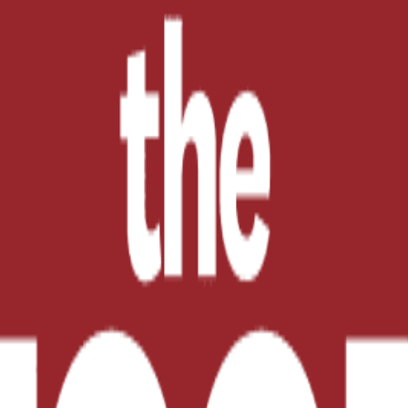
 no solo requiere procedimientos y estándares de cumpl
ario capacitar a las personas a través del liderazgo y e
e NSF le ayudará a aprender de manera integral cómo:
 a mejorar la salud y seguridad humana a través de sus 