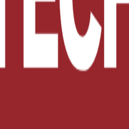
n. En los últimos 8 años ha enfocado sus conocimientos y competencias 