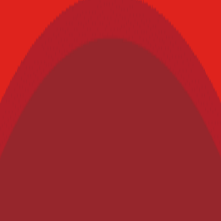
e procedimientos y estándares de cumplimiento claros,también exige des