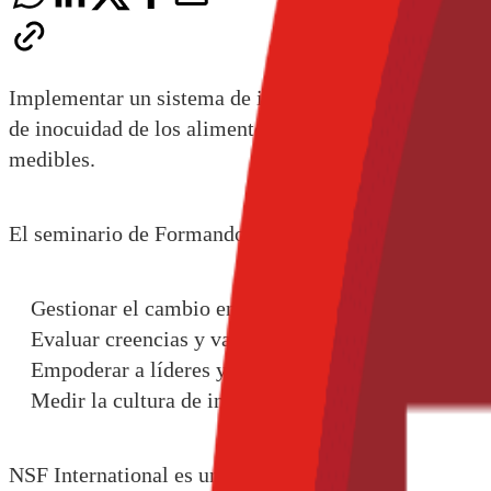
Implementar un sistema de inocuidad de los alimentos
de inocuidad de los alimentos, y para lograrlo es neces
medibles.
El seminario de Formando una Cultura de Inocuidad d
Gestionar el cambio en la organización,
Evaluar creencias y valores,
Empoderar a líderes y
Medir la cultura de inocuidad
NSF International es una organización global dedicada