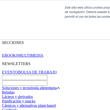
Este sitio web utiliza cookies pro
de navegación. Deberá aceptar ex
permitir el uso de todas las coo
SECCIONES
EBOOKS
MULTIMEDIA
NEWSLETTERS
EVENTO
BOLSA DE TRABAJO
Soluciones y tecnología alimentaria
Bebidas
Lácteos y derivados
Panificación y snacks
Cárnicos y alternativas plant-based
Confitería