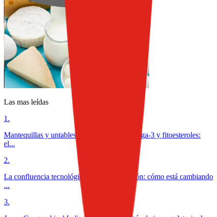
Las mas leídas
1
.
Mantequillas y untables funcionales con omega-3 y fitoesteroles:
el...
2
.
La confluencia tecnológica en la alimentación: cómo está cambiando
...
3
.