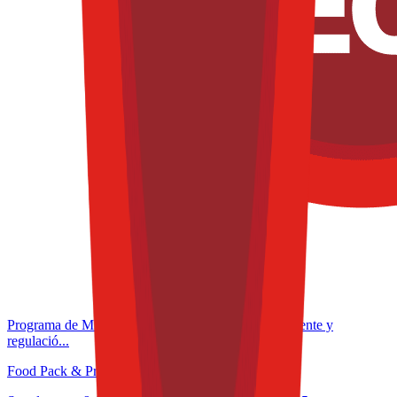
Programa de Microcertificación: Formulación inteligente y
regulació...
Food Pack & Process Congress 2025