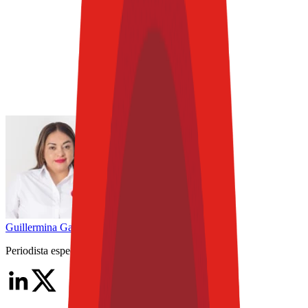
Guillermina
García
Periodista especializada Senior