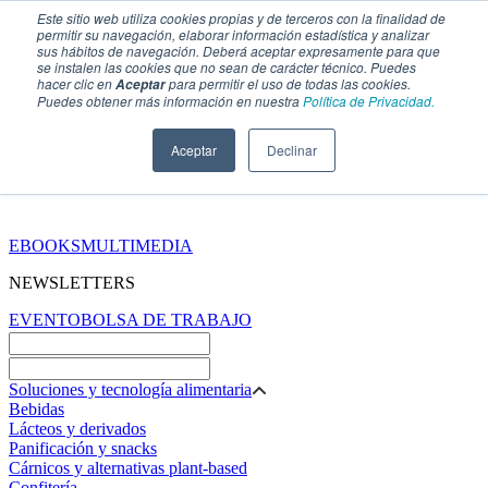
Este sitio web utiliza cookies propias y de terceros con la finalidad de
permitir su navegación, elaborar información estadística y analizar
sus hábitos de navegación. Deberá aceptar expresamente para que
se instalen las cookies que no sean de carácter técnico. Puedes
hacer clic en
para permitir el uso de todas las cookies.
Aceptar
Puedes obtener más información en nuestra
Política de Privacidad.
Aceptar
Declinar
SECCIONES
EBOOKS
MULTIMEDIA
NEWSLETTERS
EVENTO
BOLSA DE TRABAJO
Soluciones y tecnología alimentaria
Bebidas
Lácteos y derivados
Panificación y snacks
Cárnicos y alternativas plant-based
Confitería