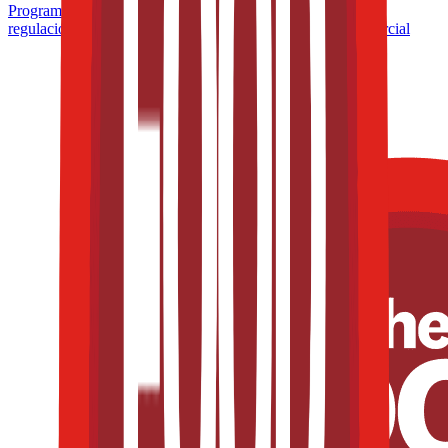
Programa de Microcertificación: Formulación inteligente y
regulación aplicada a productos con valor funcional y comercial