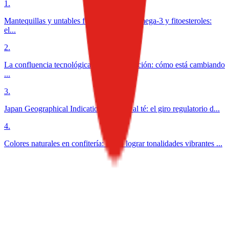
1
.
Mantequillas y untables funcionales con omega-3 y fitoesteroles:
el...
2
.
La confluencia tecnológica en la alimentación: cómo está cambiando
...
3
.
Japan Geographical Indication aplicada al té: el giro regulatorio d...
4
.
Colores naturales en confitería: cómo lograr tonalidades vibrantes ...