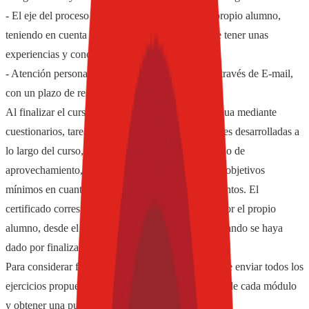
- El eje del proceso enseñanza-aprendizaje es el propio alumno,
teniendo en cuenta que cada alumno tiene y ha de tener unas
experiencias y conocimientos previos.
- Atención personalizada y tutorización asistida a través de E-mail,
con un plazo de respuesta máximo de 72 horas
Al finalizar el curso, gracias a la evaluación continua mediante
cuestionarios, tareas, ejercicios y/o autoevaluaciones desarrolladas a
lo largo del curso, el alumno obtendrá un certificado de
aprovechamiento, siempre que haya alcanzado los objetivos
mínimos en cuanto a trabajo, esfuerzo y conocimientos. El
certificado correspondiente podrá ser descargado por el propio
alumno, desde el aula virtual y en formato PDF, cuando se haya
dado por finalizada la actividad formativa.
Para considerar finalizado el curso con éxito se debe enviar todos los
ejercicios propuestos, realizar las autoevaluaciones de cada módulo
y obtener una puntuación media superior al 75%