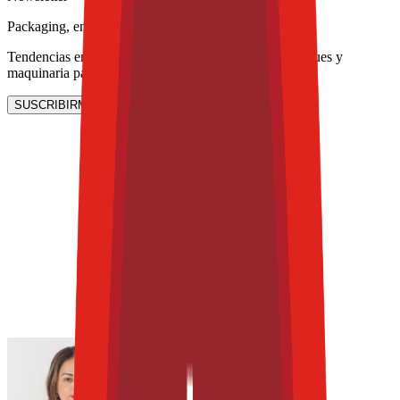
Packaging, envasado y procesamiento
Tendencias en materiales sostenibles, diseño de empaques y
maquinaria para envasado.
SUSCRIBIRME AHORA