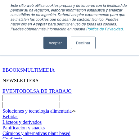
Este sitio web utiliza cookies propias y de terceros con la finalidad de
permitir su navegación, elaborar información estadística y analizar
sus hábitos de navegación. Deberá aceptar expresamente para que
se instalen las cookies que no sean de carácter técnico. Puedes
hacer clic en
para permitir el uso de todas las cookies.
Aceptar
Puedes obtener más información en nuestra
Política de Privacidad.
Aceptar
Declinar
SECCIONES
EBOOKS
MULTIMEDIA
NEWSLETTERS
EVENTO
BOLSA DE TRABAJO
Soluciones y tecnología alimentaria
Bebidas
Lácteos y derivados
Panificación y snacks
Cárnicos y alternativas plant-based
Confitería