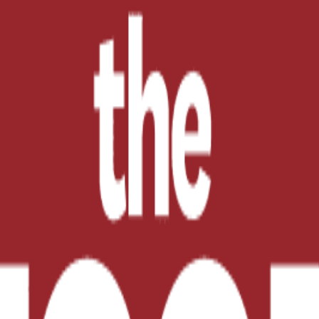
rú) ofrece este Curso Internacional orientado a promov
 de los productos, utilizando modernas técnicas de nutr
estas dos actividades ganaderas.