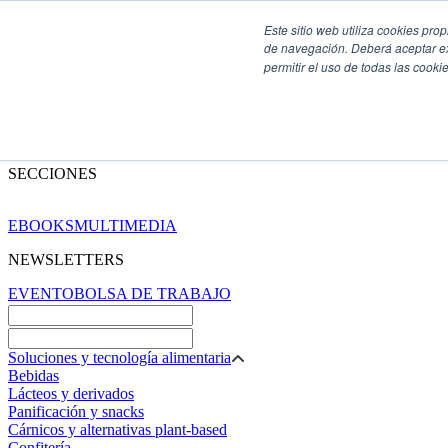
Este sitio web utiliza cookies pro
de navegación. Deberá aceptar ex
permitir el uso de todas las coo
SECCIONES
EBOOKS
MULTIMEDIA
NEWSLETTERS
EVENTO
BOLSA DE TRABAJO
Soluciones y tecnología alimentaria
Bebidas
Lácteos y derivados
Panificación y snacks
Cárnicos y alternativas plant-based
Confitería