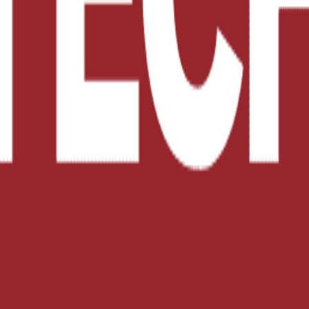
n. En los últimos 8 años ha enfocado sus conocimientos y competencias 