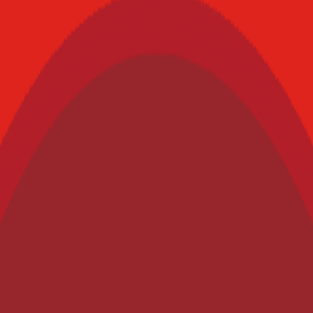
Leche en Confinamiento
La Molina (Lima – Perú) ofrece este Curso Internacional orientado a 