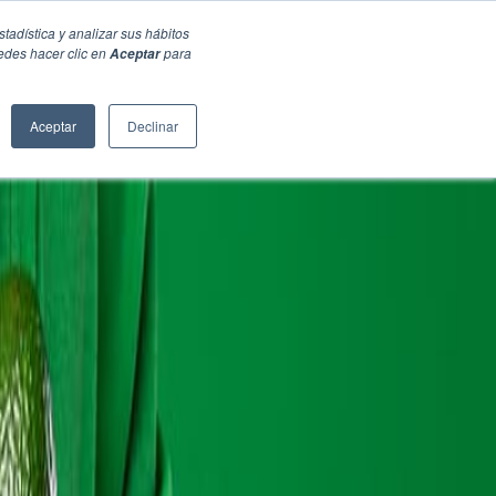
stadística y analizar sus hábitos
edes hacer clic en
para
Aceptar
Aceptar
Declinar