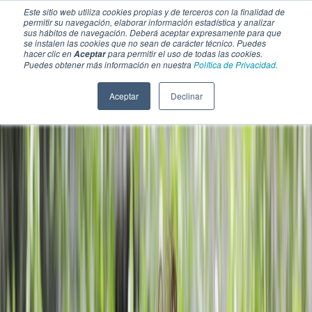
Este sitio web utiliza cookies propias y de terceros con la finalidad de
permitir su navegación, elaborar información estadística y analizar
sus hábitos de navegación. Deberá aceptar expresamente para que
se instalen las cookies que no sean de carácter técnico. Puedes
hacer clic en
para permitir el uso de todas las cookies.
Aceptar
Puedes obtener más información en nuestra
Política de Privacidad.
Aceptar
Declinar
SECCIONES
EBOOKS
MULTIMEDIA
NEWSLETTERS
EVENTO
BOLSA DE TRABAJO
Soluciones y tecnología alimentaria
Bebidas
Lácteos y derivados
Panificación y snacks
Cárnicos y alternativas plant-based
Confitería