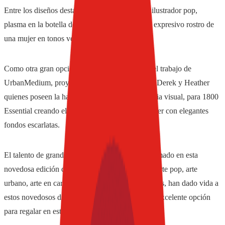
Entre los diseños destaca el de Jorge Alderete, ilustrador pop,
plasma en la botella de Tequila 1800 Blanco el expresivo rostro de
una mujer en tonos verdes y rojos.
Como otra gran opción de detalle se encuentra el trabajo de
UrbanMedium, proyecto a dúo conformado por Derek y Heather
quienes poseen la habilidad de generar una delicia visual, para 1800
Essential creando el diseño de una estilizada mujer con elegantes
fondos escarlatas.
El talento de grandes mentes creativas se ha plasmado en esta
novedosa edición de Tequila 1800; creativos de arte pop, arte
urbano, arte en caricaturas, surrealismo, entre otros, han dado vida a
estos novedosos diseños que sin duda serán una excelente opción
para regalar en este gran día.