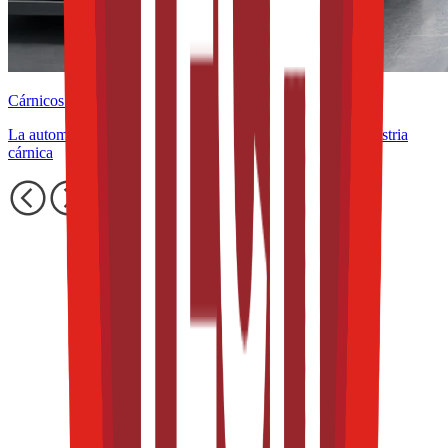
Cárnicos y alternativas plant-based
La automatización como aliada de la rentabilidad en la industria
cárnica