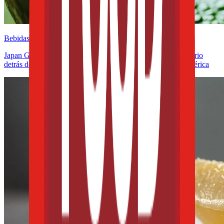
Bebidas
Japan Geographical Indication aplicada al té: el giro regulatorio
detrás del matcha y lo que significa para México y Latinoamérica