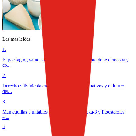
Las mas leídas
1
.
El packaging ya no solo protege alimentos: ahora debe demostrar,
co...
2
.
Derecho vitivinícola en México: desafíos normativos y el futuro
del...
3
.
Mantequillas y untables funcionales con omega-3 y fitoesteroles:
el...
4
.