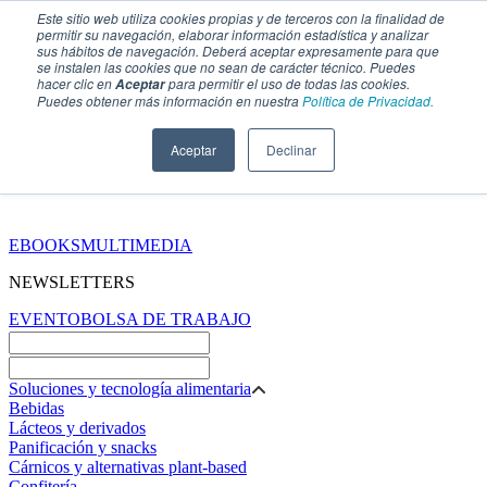
Este sitio web utiliza cookies propias y de terceros con la finalidad de
permitir su navegación, elaborar información estadística y analizar
sus hábitos de navegación. Deberá aceptar expresamente para que
se instalen las cookies que no sean de carácter técnico. Puedes
hacer clic en
para permitir el uso de todas las cookies.
Aceptar
Puedes obtener más información en nuestra
Política de Privacidad.
Aceptar
Declinar
SECCIONES
EBOOKS
MULTIMEDIA
NEWSLETTERS
EVENTO
BOLSA DE TRABAJO
Soluciones y tecnología alimentaria
Bebidas
Lácteos y derivados
Panificación y snacks
Cárnicos y alternativas plant-based
Confitería