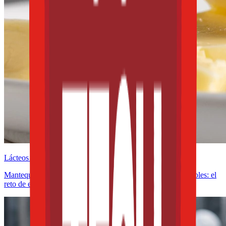
Lácteos y derivados
Mantequillas y untables funcionales con omega-3 y fitoesteroles: el
reto de estabilidad frente a la oxidación