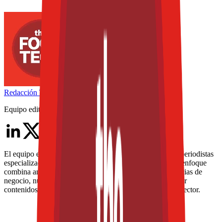
Redacción
THE FOOD TECH
Equipo editorial de contenidos
El equipo editorial de The Food Tech está integrado por periodistas
especializados en la industria de alimentos y bebidas. Su enfoque
combina análisis técnico, innovación tecnológica, tendencias de
negocio, nutrición, normatividad y packaging, para ofrecer
contenidos de alto valor dirigidos a los profesionales del sector.