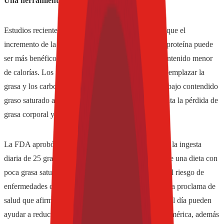
Una herramienta para la gestión del peso
Estudios recientes sobre la gestión del peso indican que el
incremento de la ingesta de calorías derivadas de la proteína puede
ser más benéfico que solamente una dieta con un contenido menor
de calorías. Los investigadores han concluido que reemplazar la
grasa y los carbohidratos por fuentes de proteína de bajo contendido
graso saturado ayuda a promover la saciedad, aumenta la pérdida de
grasa corporal y reduce la pérdida de masa magra.
La FDA aprobó la proclama de salud que afirma que la ingesta
diaria de 25 gramos de proteína de soja como parte de una dieta con
poca grasa saturada y poco colesterol puede reducir el riesgo de
enfermedades cardiacas. En 2005, ANVISA aprobó la proclama de
salud que afirma que 25 gramos de proteína de soya al día pueden
ayudar a reducir los niveles de colesterol. En Latinoamérica, además