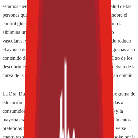
estudios científicos sobre cómo la soya contribuye a la salud de las
personas que tienen diabetes mediante efectos benéficos sobre el
control glucémico y la salud renal. Se comprobó que redujo la
albúmina urinaria, los endpoints de enfermedades cerebro
vasculares, y la proteinuria y el nitrógeno en la orina. Pudo reducir
el avance de las complicaciones derivadas de la diabetes gracias a su
contenido de péptidos bioactivos, aminoácidos y fibras. Otro de los
descubrimientos indica que el pan de soja reduce el área debajo de la
curva de la glucosa postprandial en comparación con el pan común.
La Dra. Duncan manifestó: “Debería implementarse un programa de
educación para diabéticos. Según varias encuestas realizadas a
consumidores, el 90% consume soja (44% semanalmente) y la
mayoría eran intolerante a la lactosa o vegetarianos. Los alimentos
preferidos fueron: tofu, bebidas y helados de soja. Pueden verse
cuatro razones por las que las personas deciden consumir soja: por la