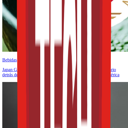
Bebidas
Japan Geographical Indication aplicada al té: el giro regulatorio
detrás del matcha y lo que significa para México y Latinoamérica