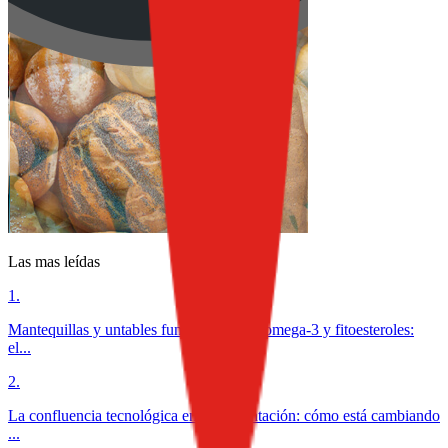
Las mas leídas
1
.
Mantequillas y untables funcionales con omega-3 y fitoesteroles:
el...
2
.
La confluencia tecnológica en la alimentación: cómo está cambiando
...