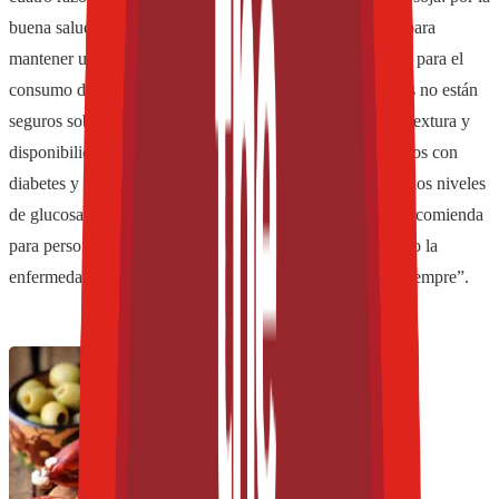
buena salud general, por disfrute, para sustituir lácteos y para
mantener una dieta baja en grasa. Las principales barreras para el
consumo de soja tienen que ver con que los consumidores no están
seguros sobre el modo de preparación, apariencia, sabor, textura y
disponibilidad del ingrediente. El desafío es capturar grupos con
diabetes y llevar a cabo estudios. Está probado que bajan los niveles
de glucosa cuando se agrega soja a la dieta. También se recomienda
para personas con prediabetes. No importa si padecen o no la
enfermedad. El consumo de soja es una recomendación siempre”.