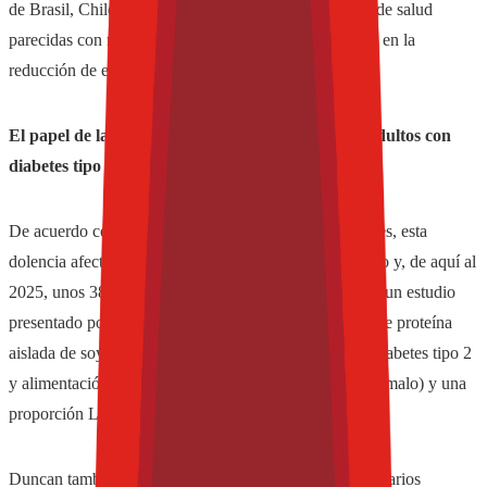
de Brasil, Chile y Colombia han aprobado proclamas de salud
parecidas con relación a la ingesta de proteína de soya en la
reducción de enfermedades cardíacas.
El papel de la soya en la salud cardiovascular de adultos con
diabetes tipo 2
De acuerdo con la Federación Internacional de Diabetes, esta
dolencia afecta a 246 millones de personas en el mundo y, de aquí al
2025, unos 380 millones de personas la padecerán. En un estudio
presentado por la Dra. Duncan, después de la ingesta de proteína
aislada de soya, los participantes (un total de 29) con diabetes tipo 2
y alimentación controlada tuvieron un colesterol LDL (malo) y una
proporción LDL para HDL (bueno) menores.
Duncan también presentó los principales hallazgos de varios