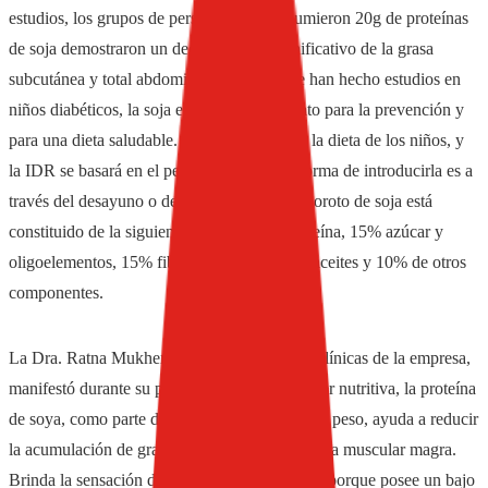
estudios, los grupos de personas que consumieron 20g de proteínas
de soja demostraron un decrecimiento significativo de la grasa
subcutánea y total abdominal. Si bien no se han hecho estudios en
niños diabéticos, la soja es un buen candidato para la prevención y
para una dieta saludable. Puede incluirse en la dieta de los niños, y
la IDR se basará en el peso corporal. Una forma de introducirla es a
través del desayuno o de las colaciones. El poroto de soja está
constituido de la siguiente manera: 40% proteína, 15% azúcar y
oligoelementos, 15% fibra alimentaria, 20% aceites y 10% de otros
componentes.
La Dra. Ratna Mukherjea, líder en Ciencias Clínicas de la empresa,
manifestó durante su ponencia: “Además de ser nutritiva, la proteína
de soya, como parte de una dieta de gestión de peso, ayuda a reducir
la acumulación de grasa y a incrementar la masa muscular magra.
Brinda la sensación de satisfacción o saciedad porque posee un bajo