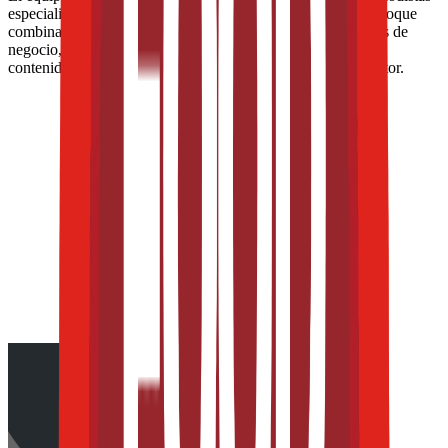
especializados en la industria de alimentos y bebidas. Su enfoque
combina análisis técnico, innovación tecnológica, tendencias de
negocio, nutrición, normatividad y packaging, para ofrecer
contenidos de alto valor dirigidos a los profesionales del sector.