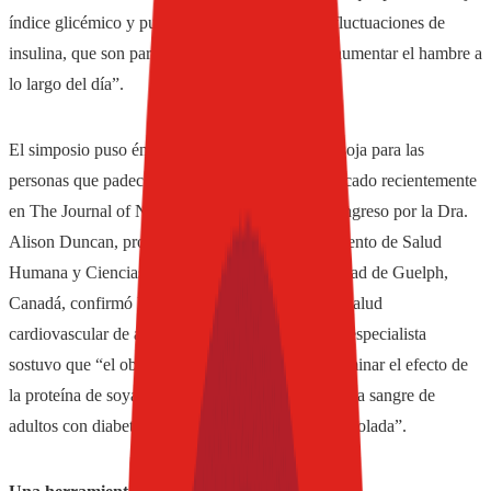
índice glicémico y puede ayudar a modular las fluctuaciones de
insulina, que son parcialmente responsables de aumentar el hambre a
lo largo del día”.
El simposio puso énfasis en los beneficios de la soja para las
personas que padecen diabetes. Un estudio publicado recientemente
en The Journal of Nutrition, presentado en el Congreso por la Dra.
Alison Duncan, profesora adjunta en el departamento de Salud
Humana y Ciencias Nutricionales de la Universidad de Guelph,
Canadá, confirmó los beneficios de la soya en la salud
cardiovascular de adultos con diabetes tipo 2. La especialista
sostuvo que “el objetivo de este estudio fue determinar el efecto de
la proteína de soya sobre los niveles de lípidos en la sangre de
adultos con diabetes tipo 2, con alimentación controlada”.