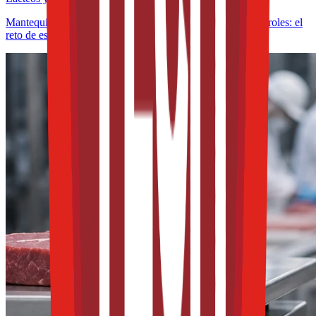
Mantequillas y untables funcionales con omega-3 y fitoesteroles: el
reto de estabilidad frente a la oxidación