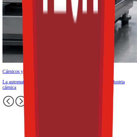
Cárnicos y alternativas plant-based
La automatización como aliada de la rentabilidad en la industria
cárnica