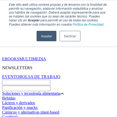
Este sitio web utiliza cookies propias y de terceros con la finalidad de
permitir su navegación, elaborar información estadística y analizar
sus hábitos de navegación. Deberá aceptar expresamente para que
se instalen las cookies que no sean de carácter técnico. Puedes
hacer clic en
para permitir el uso de todas las cookies.
Aceptar
Puedes obtener más información en nuestra
Política de Privacidad.
Aceptar
Declinar
SECCIONES
EBOOKS
MULTIMEDIA
NEWSLETTERS
EVENTO
BOLSA DE TRABAJO
Soluciones y tecnología alimentaria
Bebidas
Lácteos y derivados
Panificación y snacks
Cárnicos y alternativas plant-based
Confitería