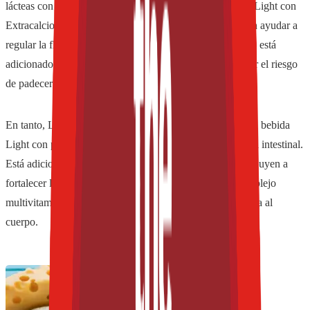
lácteas con probióticos, “presentamos a Lala Vital Mujer Light con
Extracalcio, una bebida Light con probióticos que pueden ayudar a
regular la flora intestinal. Cabe destacar que este producto está
adicionado con Calcio esencial para contribuir a disminuir el riesgo
de padecer osteoporosis”.
En tanto, Lala Vital Hombre Light Multivitamínico es una bebida
Light con probióticos que pueden ayudar a regular la flora intestinal.
Está adicionada también con Zinc y Magnesio que contribuyen a
fortalecer la memoria. Y también contiene un amplio complejo
multivitamínico, entre ellos el Complejo B para dar energía al
cuerpo.