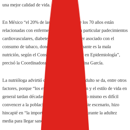
una mejor calidad de vida.
En México “el 20% de las muertes antes de los 70 años están
relacionadas con enfermedades crónicas, en particular padecimientos
cardiovasculares, diabetes, obesidad y cáncer asociado con el
consumo de tabaco, donde el factor determinante es la mala
nutrición, según el Consejo Nacional Asesor en Epidemiología”,
precisó la Coordinadora de Instituto Lala, Alina García.
La nutrióloga advirtió que esta situación del adulto se da, entre otros
factores, porque “los efectos en la alimentación y el estilo de vida en
general tardan décadas en manifestarse y por lo mismo es difícil
convencer a la población de cuidarse”. Ante este escenario, hizo
hincapié en “la importancia de la prevención durante la adultez
media para llegar sano a la adultez tardía”.