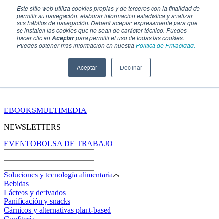
Este sitio web utiliza cookies propias y de terceros con la finalidad de
permitir su navegación, elaborar información estadística y analizar
sus hábitos de navegación. Deberá aceptar expresamente para que
se instalen las cookies que no sean de carácter técnico. Puedes
hacer clic en
para permitir el uso de todas las cookies.
Aceptar
Puedes obtener más información en nuestra
Política de Privacidad.
Aceptar
Declinar
SECCIONES
EBOOKS
MULTIMEDIA
NEWSLETTERS
EVENTO
BOLSA DE TRABAJO
Soluciones y tecnología alimentaria
Bebidas
Lácteos y derivados
Panificación y snacks
Cárnicos y alternativas plant-based
Confitería