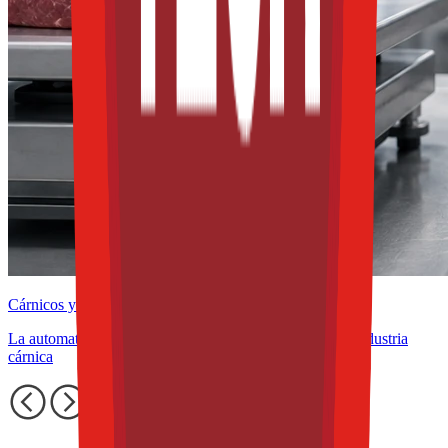
Cárnicos y alternativas plant-based
La automatización como aliada de la rentabilidad en la industria
cárnica