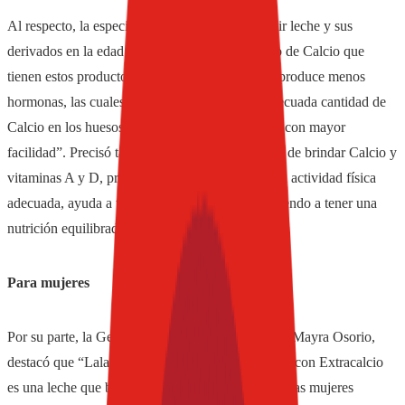
Al respecto, la especialista recomendó “consumir leche y sus
derivados en la edad adulta por el alto contenido de Calcio que
tienen estos productos. En esta etapa, el cuerpo produce menos
hormonas, las cuales ayudan a mantener una adecuada cantidad de
Calcio en los huesos, por lo que se descalcifican con mayor
facilidad”. Precisó también que “la leche además de brindar Calcio y
vitaminas A y D, proteínas y minerales, junto con actividad física
adecuada, ayuda a tener huesos sanos, contribuyendo a tener una
nutrición equilibrada en el adulto”.
Para mujeres
Por su parte, la Gerente de Marca de Grupo Lala, Mayra Osorio,
destacó que “Lala Vital Mujer Deslactosada Light con Extracalcio
es una leche que busca dar vitalidad y equilibro a las mujeres