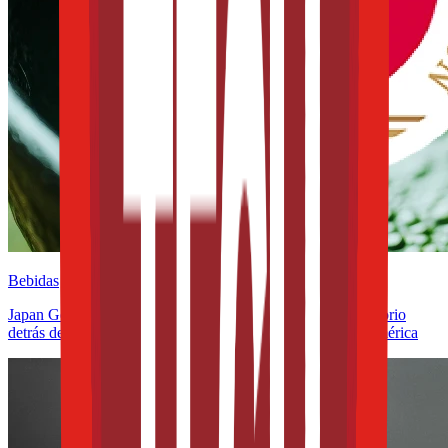
Bebidas
Japan Geographical Indication aplicada al té: el giro regulatorio
detrás del matcha y lo que significa para México y Latinoamérica