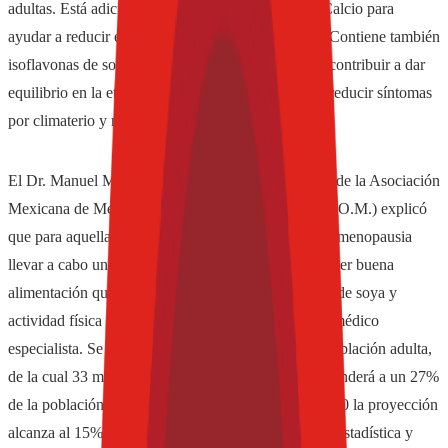
adultas. Está adicionada con mayor porcentaje de Calcio para
ayudar a reducir el riesgo de padecer osteoporosis. Contiene también
isoflavonas de soya, ingrediente natural que puede contribuir a dar
equilibrio en la etapa adulta de la mujer además de reducir síntomas
por climaterio y menopausia”.
El Dr. Manuel Mirassou Ortega, miembro fundador de la Asociación
Mexicana de Metabolismo Óseo y Mineral (A.M.M.O.M.) explicó
que para aquellas mujeres que entran al climaterio y menopausia
llevar a cabo una terapia de reemplazo hormonal, tener buena
alimentación que incluya productos con isoflavonas de soya y
actividad física adecuada, además de consultar a su médico
especialista. Se estima que para el 2050 crecerá la población adulta,
de la cual 33 millones serán mujeres, lo que corresponderá a un 27%
de la población total en México, mientras que en 2010 la proyección
alcanza al 15%, de acuerdo al Instituto Nacional de Estadística y