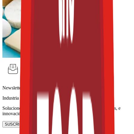
Newsletter
Industria de Lácteos
Soluciones lácteas, estrategias para reducir azúcares y grasas, e
innovación en leches y quesos alternativos.
SUSCRIBIRME AHORA