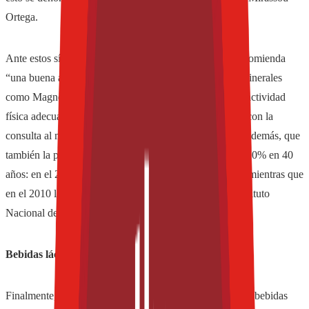
Ortega.
Ante estos síntomas, el Dr. Manuel Mirassou Ortega recomienda
“una buena alimentación con ácidos grasos Omega 3, minerales
como Magnesio y vitaminas como las del Complejo B, actividad
física adecuada y terapia de reemplazo hormonal, junto con la
consulta al médico especializado”. No hay que olvidar, además, que
también la población de adultos mayores aumentará un 10% en 40
años: en el 2050 habrá más de 28 millones de hombres, mientras que
en el 2010 la proyección es de 14 millones, según el Instituto
Nacional de Estadística y Geografía (INEGI).
Bebidas lácteas con probióticos
Finalmente, Mayra Osorio, indicó que en el segmento de bebidas