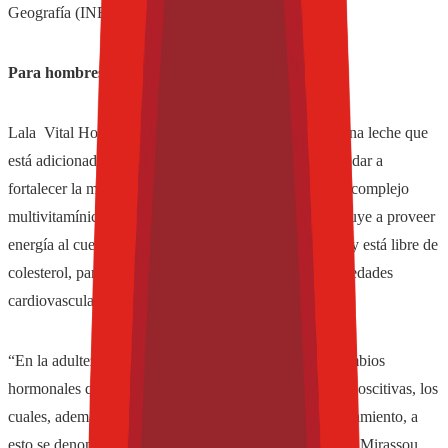
Geografía (INEGI).
Para hombres
Lala Vital Hombre Deslactosada Multivitamínica es una leche que
está adicionada con DHA y Magnesio que pueden ayudar a
fortalecer la memoria. Está enriquecida con un amplio complejo
multivitamínico, entre ellos el Complejo B que contribuye a proveer
energía al cuerpo. También contiene DHA (Omega 3) y está libre de
colesterol, para ayudar a reducir los riesgos de enfermedades
cardiovasculares, junto con otros factores.
“En la adultez media los hombres empiezan a tener cambios
hormonales que inhiben ciertas funciones físicas y cognoscitivas, los
cuales, además, inducen modificaciones en el comportamiento, a
esto se denomina andropausia”, comentó el Dr. Manuel Mirassou