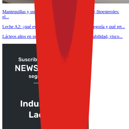
Mantequillas y untables funcionales con omega-3 y fitoesteroles:
el...
Leche A2: ¿qué evidencia científica sostiene la categoría y qué ret...
Lácteos altos en proteína: claves para controlar estabilidad, visco...