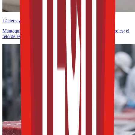
Lácteos y derivados
Mantequillas y untables funcionales con omega-3 y fitoesteroles: el
reto de estabilidad frente a la oxidación