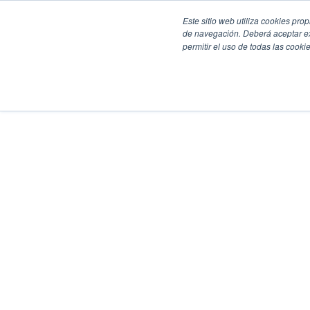
Este sitio web utiliza cookies pro
de navegación. Deberá aceptar ex
permitir el uso de todas las coo
SECCIONES
EBOOKS
MULTIMEDIA
NEWSLETTERS
EVENTO
BOLSA DE TRABAJO
Soluciones y tecnología alimentaria
Bebidas
Lácteos y derivados
Panificación y snacks
Cárnicos y alternativas plant-based
Confitería