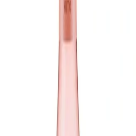
avera
do, un vino que muestra la expresión más fresca y aromática de la uva