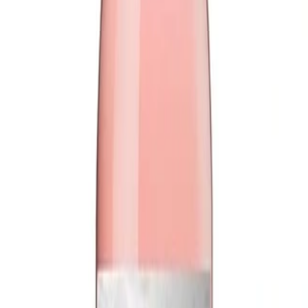
 rojos, lo que lo convierte en una opción ligera, pero c
 es breve,
principalmente para otorgarle su color caract
ctor y atractivo y muy apetecible, especialmente en lo
da la posibilidad de refrescar el paladar con una bebida
ías de primavera, ya sea como aperitivo o para maridar