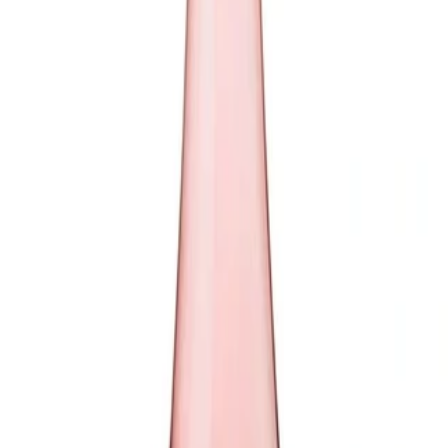
imavera, Bodegas Cepa 21 captura esta experiencia en 
tará presente desde su hermoso
color palo de ros
a, hasta
vaz y muy equilibrado.
esidente de la bodega, es capaz de despertar las sensac
oro, destaca que esta bebida es la expresión renovada 
ernura y melosidad en boca”.
estigiosas etiquetas de vino tinto, es un referente dist