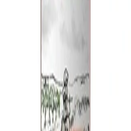
bores estacionales.
a no perderse su
maridaje
estrella: Hito Rosado con cu
 José Moro en vinos de Ribera del Duero