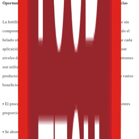
Oportunidades de fortificación y beneficios derivados de las premezclas
La fortificación del helado es una forma de mantener una vida saludable sin
comprometer el placer ocasional de comer por complacencia. Aún cuando el
helado ofrece oportunidades de fortificación únicas, deberá considerarse cada
aplicación en particular y las condiciones de procesamiento, para asegurar
niveles de consumo adecuados según la porción. Las premezclas de nutrientes
son utilizadas por los fabricantes de productos alimenticios, bebidas y
productos farmacéuticos en la industria global de la nutrición y ofrecen varios
beneficios, a saber:
•
El proceso de elaboración es racionalizado ya que un sistema de nutrientes
proporciona una fuente única de múltiples nutrientes.
•
Se ahorra en mano de obra, mercaderías y pruebas.