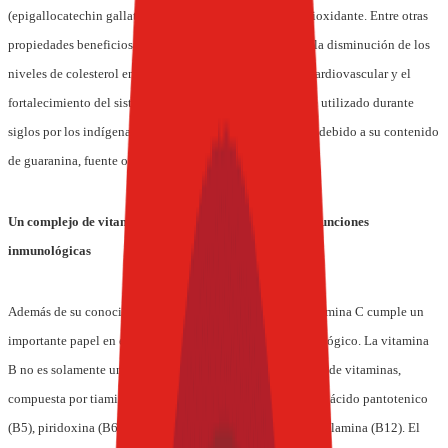
(epigallocatechin gallate) lo convierte en un potente antioxidante. Entre otras
propiedades beneficiosas para la salud se han informado la disminución de los
niveles de colesterol en suero, la promoción de la salud cardiovascular y el
fortalecimiento del sistema inmunológico. El guaraná fue utilizado durante
siglos por los indígenas del Amazonas como energizante, debido a su contenido
de guaranina, fuente originaria de cafeína.
Un complejo de vitaminas B y C y zinc para fortalecer funciones
inmunológicas
Además de su conocida función como antioxidante, la vitamina C cumple un
importante papel en el fortalecimiento del sistema inmunológico. La vitamina
B no es solamente una vitamina, sino una familia completa de vitaminas,
compuesta por tiamina (B1), riboflavina (B2), niacina (B3), ácido pantotenico
(B5), piridoxina (B6), biotina (B7), ácido fólico (B9) y cobalamina (B12). El