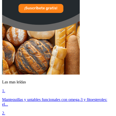
Las mas leídas
1
.
Mantequillas y untables funcionales con omega-3 y fitoesteroles:
el...
2
.