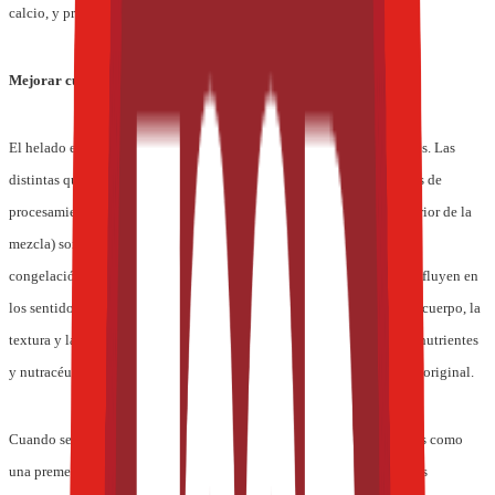
calcio, y previene así la aparición de osteoporosis.
Mejorar cuestiones de formulación
El helado es el sistema de consumo ideal de nutrientes y nutracéuticos. Las
distintas químicas y estructuras creadas a través de las distintas etapas de
procesamiento (pasteurización, homogenización y maduración posterior de la
mezcla) son críticas para el papel de la mezcla durante las etapas de
congelación, batido, endurecimiento y distribución. A su vez, éstas influyen en
los sentidos del producto terminado, incluidos el sabor, el aspecto, el cuerpo, la
textura y la aceptabilidad general del producto. La incorporación de nutrientes
y nutracéuticos generalmente no implica la modificación de la receta original.
Cuando se incorporan dos o más nutrientes, es conveniente agregarlos como
una premezcla, ya que se asegura así una distribución homogénea. Las