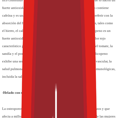
rico contenido en flavonas, polifenoles y compuestos fenólicos que lo hacen un
fuerte antioxidante. Además, contrario al té verde y al té negro, no contiene
cafeína y es una bebida muy baja en ácidos tánicos que puede interferir con la
absorción del hierro. Es una fuente natural de minerales esenciales, tales como
el hierro, el calcio, el magnesio, el zinc, el manganeso, etc. El licopeno es un
fuerte antioxidante carotenoideo y su pigmento es la razón del color rojo
característico presente en muchas frutas y vegetales, por ejemplo, el tomate, la
sandía y el pomelo rosado. Estudios clínicos han indicado que el licopeno
exhibe una serie de mecanismos que contribuyen a la salud cardiovascular, la
salud pulmonar, la protección contra rayos UV y a las funciones inmunológicas,
incluida la salud prostática.
-Helado con sabor a menta, para fortalecer la salud ósea
La osteoporosis es una enfermedad que hace a los huesos quebradizos y que
afecta a millones de personas en el mundo, entre ellas, a un tercio de las mujeres