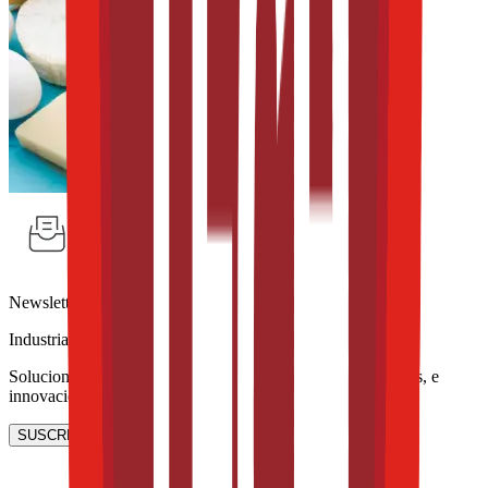
Newsletter
Industria de Lácteos
Soluciones lácteas, estrategias para reducir azúcares y grasas, e
innovación en leches y quesos alternativos.
SUSCRIBIRME AHORA