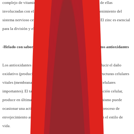
complejo de vitamina B cumple diversas funciones, algunas de ellas
involucradas con el metabolismo de carbohidratos y el mantenimiento del
sistema nervioso central que rige la respuesta inmunológica. El zinc es esencial
para la división y el crecimiento celular.
-Helado con sabor a cereza goji, para incrementar los efectos antioxidantes
Los antioxidantes son sustancias conocidas por prevenir o reducir el daño
oxidativo (producido por ataques de radicales libres) a las estructuras celulares
vitales (membranas celulares, ADN celular y otras estructuras celulares
importantes). El tan llamado estrés oxidativo disminuye la función celular,
produce en última instancia la muerte celular prematura y asimismo puede
ocasionar una actividad inmune deficiente, la aceleración del proceso de
envejecimiento así como varias enfermedades relacionadas con el estilo de
vida.