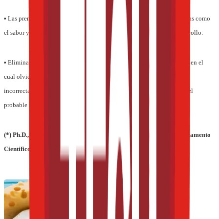
•
Las premezclas ofrecen una mayor consistencia y se encargan de temas como
el sabor y la textura del producto con anterioridad en la etapa de desarrollo.
•
Eliminan toda posibilidad de error durante el proceso de elaboración en el
cual olvidarse de una cantidad mínima de un ingrediente o pesar
incorrectamente puede ocasionar una posible carencia del nutriente y el
probable retiro del producto del mercado.
(*) Ph.D., FACN, CNS. Vicepresidente Ejecutivo, Director del Departamento
Científico de Fortitech.