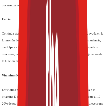
posmenopáusicas y a la mayoría de las personas mayores.
Calcio
Continúa siendo el nutriente clave para contribuir a una salud ósea, ayuda en la
formación de huesos y dientes saludables y previene la osteoporosis. Además,
participa en la coagulación normal de la sangre, la transmisión de impulsos
nerviosos, la regulación de encimas, la secreción de insulina y la regulación de
la función muscular.
Vitaminas K y D, manganeso y magnesio
Entre otros nutrientes elegidos para fortalecer la salud ósea se incluyen la
vitamina K que ayuda a la producción de osteocalcina (correspondiente al 10-
20% de proteína no colagenosa en los huesos); el magnesio, que favorece a una