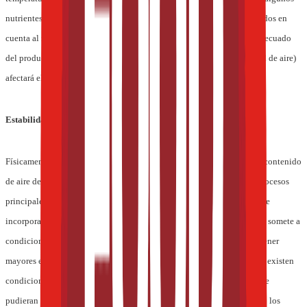
nutrientes, por ejemplo, el calcio y la vitamina A que deberían ser tenidos en
cuenta al momento de la formulación para garantizar un etiquetado adecuado
del producto final. Además, la aireación del helado -overrun- (cantidad de aire)
afectará el nivel de nutrientes por porción.
Estabilidad y conservación
Físicamente, el helado es una espuma parcialmente congelada con un contenido
de aire de hasta 40-50% en volumen, confeccionado a través de tres procesos
principales: pasteurización, homogenización y congelación. Cuando se
incorpora una premezcla de nutrientes o nutracéuticos, solamente se la somete a
condiciones de procesamiento muy leves. La congelación no mostró tener
mayores efectos en la estabilidad de las vitaminas o los minerales y no existen
condiciones de calentamiento o derretimiento previo a su consumo que
pudieran desestabilizar a los nutrientes. Algunos nutrientes, tales como los