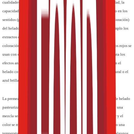
cualidades clave para los ingredientes de la premezcla son la solubilidad, la
capacidad de dispersión y la contribución mínima a un efecto negativo en los
sentidos (granulosidad, sensación en boca, sabor desagradable y decoloración)
del helado como producto final. Algunos extractos de hierbas, por ejemplo los
extractos de té, dejan un resabio amargo y pueden además aportar una
coloración amarronada. Los colores carmín natural y los sabores a frutos rojos se
usan con el extracto de té rojo y el licopeno en el helado que incrementa los
efectos antioxidantes, mientras que el color cúrcuma/clorofila se usa en el
helado con sabor a cactus. En cuanto a la salud ósea, se usa el azul natural o el
azul brillante, para reflejar el sabor a menta incorporado.
La premezcla de nutrientes puede agregarse directamente a la mezcla de helado
pasteurizada durante el batido, para asegurar una mezcla homogénea o una
mezcla seca antes del proceso de hidratación y calentamiento. El sabor y el
color se mezclan en la base para helado antes de su maduración a 5º C o una
temperatura menor. La base para helado tiene un contenido natural de algunos