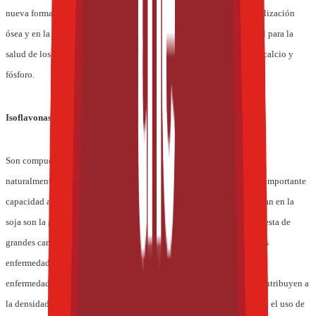
nueva formación ósea; y el manganeso, que contribuye en la mineralización
ósea y en la síntesis del tejido conectivo. La vitamina D3 es esencial para la
salud de los dientes, huesos y uñas, así como para la asimilación de calcio y
fósforo.
Isoflavonas de soja
Son compuestos no esteroideos con actividad estrogénica presentes
naturalmente en las plantas (fitoquímicos), que poseen también una importante
capacidad antioxidante. Las principales isoflavonas que se encuentran en la
soja son la genisteína, la daidzeína y la gliciteína. Se cree que la ingesta de
grandes cantidades de isoflavonas posiblemente proteja contra varias
enfermedades, tales como el cáncer de mama, el cáncer de próstata y
enfermedades cardiovasculares. Las isoflavonas de soja asimismo contribuyen a
la densidad mineral ósea, lo cual potencializa la absorción corporal y el uso de