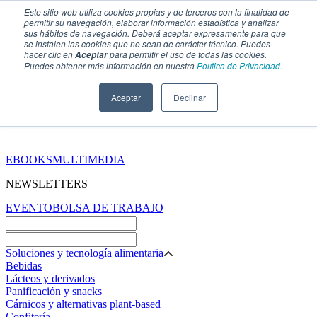
Este sitio web utiliza cookies propias y de terceros con la finalidad de
permitir su navegación, elaborar información estadística y analizar
sus hábitos de navegación. Deberá aceptar expresamente para que
se instalen las cookies que no sean de carácter técnico. Puedes
hacer clic en
para permitir el uso de todas las cookies.
Aceptar
Puedes obtener más información en nuestra
Política de Privacidad.
Aceptar
Declinar
SECCIONES
EBOOKS
MULTIMEDIA
NEWSLETTERS
EVENTO
BOLSA DE TRABAJO
Soluciones y tecnología alimentaria
Bebidas
Lácteos y derivados
Panificación y snacks
Cárnicos y alternativas plant-based
Confitería