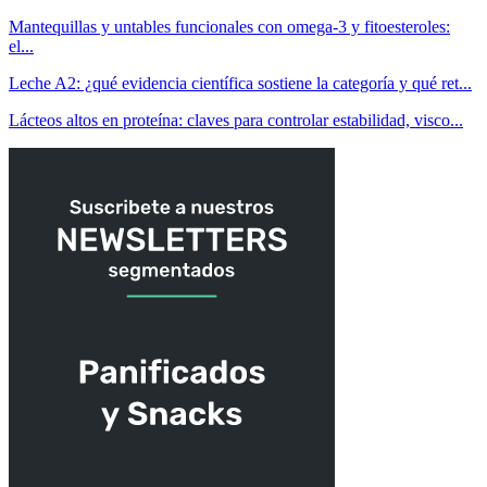
Mantequillas y untables funcionales con omega-3 y fitoesteroles:
el...
Leche A2: ¿qué evidencia científica sostiene la categoría y qué ret...
Lácteos altos en proteína: claves para controlar estabilidad, visco...