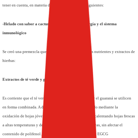
tener en cuenta, en materia de helados, figuran las siguientes:
-Helado con sabor a cactus, para fortalecer la energía y el sistema
inmunológico
Se creó una premezcla que puede incluir los siguientes nutrientes y extractos de
hierbas:
Extractos de té verde y guaraná
Es corriente que el té verde (fuente natural de cafeína) y el guaraná se utilicen
en forma combinada. A diferencia del té negro, producido mediante la
oxidación de hojas jóvenes de té, el té verde se elabora calentando hojas frescas
a altas temperaturas y desactivando las enzimas oxidativas, sin afectar el
contenido de polifenol. Su alto nivel de polifenoles y de EGCG