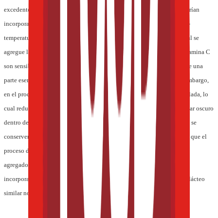
excedentes de tiamina termolábil, el ácido fólico y la vitamina C, deberían
incorporarse durante el proceso de calentamiento que combina tiempo-
temperatura y elaborarse dependiendo de la etapa del proceso en la cual se
agregue la premezcla de nutrientes. Las vitaminas liposolubles y la vitamina C
son sensibles a la exposición al oxígeno (oxidación), lo cual constituye una
parte esencial en el proceso de elaboración del helado (overrun). Sin embargo,
en el proceso de aireación, la mezcla del helado es parcialmente congelada, lo
cual reduce la pérdida de nutrientes. La conservación en frío, en un lugar oscuro
dentro de una matriz protectora de congelación hace que los nutrientes se
conserven en la aplicación congelada del helado. No se ha demostrado que el
proceso de congelación afecte a la biodisponibilidad de los nutrientes
agregados y es probable que la biodisponibilidad de los nutrientes
incorporados al helado sea similar a iguales nutrientes en un producto lácteo
similar no congelado.