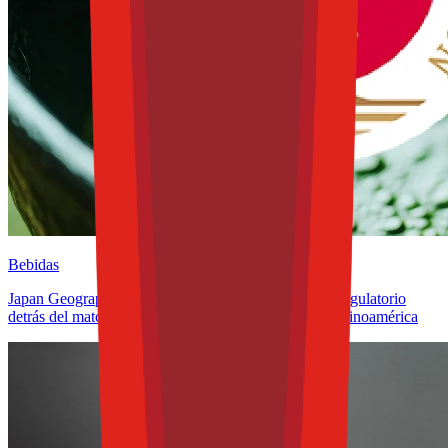
Bebidas
Japan Geographical Indication aplicada al té: el giro regulatorio
detrás del matcha y lo que significa para México y Latinoamérica