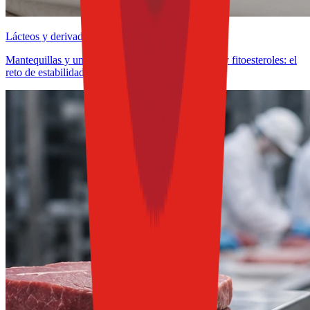
Lácteos y derivados
Mantequillas y untables funcionales con omega-3 y fitoesteroles: el
reto de estabilidad frente a la oxidación