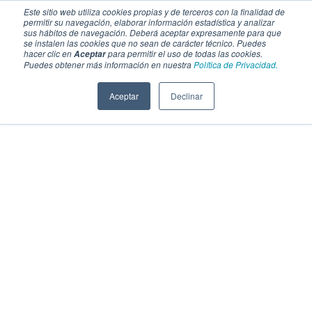
Este sitio web utiliza cookies propias y de terceros con la finalidad de
permitir su navegación, elaborar información estadística y analizar
sus hábitos de navegación. Deberá aceptar expresamente para que
se instalen las cookies que no sean de carácter técnico. Puedes
hacer clic en
para permitir el uso de todas las cookies.
Aceptar
Puedes obtener más información en nuestra
Política de Privacidad.
Aceptar
Declinar
SECCIONES
EBOOKS
MULTIMEDIA
NEWSLETTERS
EVENTO
BOLSA DE TRABAJO
Soluciones y tecnología alimentaria
Bebidas
Lácteos y derivados
Panificación y snacks
Cárnicos y alternativas plant-based
Confitería