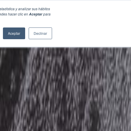
stadística y analizar sus hábitos
edes hacer clic en
para
Aceptar
Aceptar
Declinar