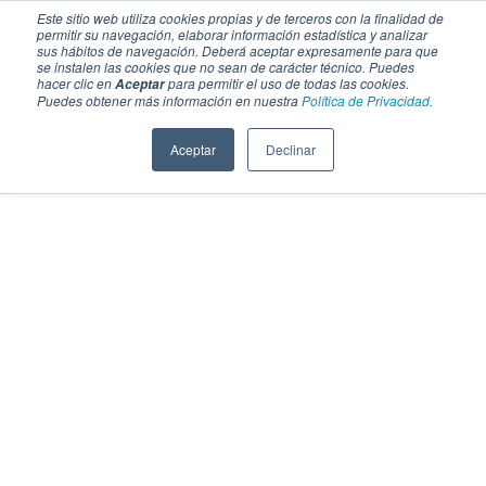
Este sitio web utiliza cookies propias y de terceros con la finalidad de
permitir su navegación, elaborar información estadística y analizar
sus hábitos de navegación. Deberá aceptar expresamente para que
se instalen las cookies que no sean de carácter técnico. Puedes
hacer clic en
para permitir el uso de todas las cookies.
Aceptar
Puedes obtener más información en nuestra
Política de Privacidad.
Aceptar
Declinar
SECCIONES
EBOOKS
MULTIMEDIA
NEWSLETTERS
EVENTO
BOLSA DE TRABAJO
Soluciones y tecnología alimentaria
Bebidas
Lácteos y derivados
Panificación y snacks
Cárnicos y alternativas plant-based
Confitería